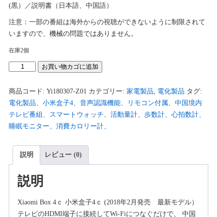
た。
す。
(黒）／説明書（日本語、中国語）
注意：一部の番組は海外からの視聴ができないように制限されて
いますので、機械の問題ではありません。
在庫2個
Xiaomi
お買い物カゴに追加
box
4c
商品コード:
Yi180307-Z01
カテゴリー:
家電製品
,
電化製品
タグ:
小
電化製品、小米盒子4、音声認識機能、リモコン付属、中国境内
米
テレビ番組、スマートウォッチ、活動量計、歩数計、心拍数計、
盒
睡眠モニター、消費カロリー計、
子
4c
説明
レビュー (0)
(2018
年
説明
2
月
Xiaomi Box 4ｃ 小米盒子4ｃ (2018年2月発売 最新モデル）
発
テレビのHDMI端子に接続してWi-Fiにつなぐだけで、 中国