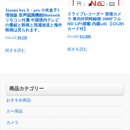
ル
Xiaomi box３・pro 小米盒子3
セ
ドライブレコーダー 前後カメ
増強版 音声認識機能Bluetooth
ッ
ラ 車内外同時録画 1080Pフル
リモコン付属 中国境内テレビ
HD GPS搭載 内蔵wifi 【32GBS
の番組と映画と現場放送と海外
ト
カード付】
映画は見られます。
個
元
現
¥
17,800
¥
12,800
元
現
¥
16,276
¥
9,350
の
在
の
在
続きを読む
続きを読む
価
の
価
の
格
価
格
価
は
格
は
格
¥17,800
は
¥16,276
は
で
¥12,800
で
¥9,350
し
で
し
で
商品カテゴリー
た。
す。
た。
す。
おすすめ商品
カー用品
カメラ