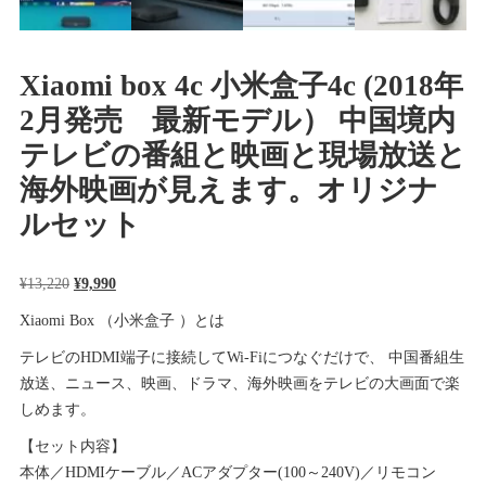
Xiaomi box 4c 小米盒子4c (2018年
2月発売 最新モデル） 中国境内
テレビの番組と映画と現場放送と
海外映画が見えます。オリジナ
ルセット
元
現
¥
13,220
¥
9,990
の
在
Xiaomi Box （小米盒子 ）とは
価
の
テレビのHDMI端子に接続してWi-Fiにつなぐだけで、 中国番組生
格
価
放送、ニュース、映画、ドラマ、海外映画をテレビの大画面で楽
は
格
しめます。
¥13,220
は
で
¥9,990
【セット内容】
し
で
本体／HDMIケーブル／ACアダプター(100～240V)／リモコン