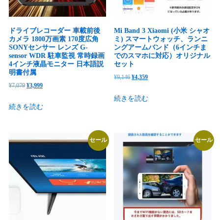
と
現
場
ドライブレコーダー 車載前後
Mi Band 3 Xiaomi (小米 シャオ
カメラ 1800万画素 170度広角
ミ) スマートウォッチ、ランニ
放
SONYセンサー レンズ G-
ングアームバンド（6インチま
送
sensor WDR 駐車監視 常時録画
でのスマホに対応）オリジナル
と
4インチ液晶モニター 日本語説
セット
明書付属
海
元
現
¥
9,146
¥
4,359
元
現
¥
7,079
¥
3,999
外
の
在
の
在
続きを読む
映
価
の
続きを読む
価
の
画
格
価
格
価
が
は
格
は
格
見
¥9,146
は
セール
セール
¥7,079
は
え
で
¥4,359
で
¥3,999
ま
し
で
し
で
す。
た。
す。
た。
す。
オ
リ
ジ
ナ