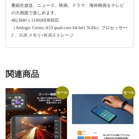
売
番組生放送、ニュース、映画、ドラマ、海外映画をテレビ
最
の大画面で楽しめます。
新
4K(3840 x 2160)HDR対応
モ
（Amlogic Cortex-A53 quad-core 64-bit1.5GHz）プロセッサー
デ
2 、1GB メモリ+8GBストレージ
ル）
中
国
境
内
関連商品
テ
レ
ビ
セール
セール
の
番
組
と
映
画