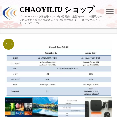
CHAOYILIU ショップ
「Xiaomi box 4c 小米盒子4c (2018年2月発売 最新モデル） 中国境内テ
レビの番組と映画と現場放送と海外映画が見えます。オリジナルセッ
ト」のページです。
セール