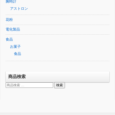
腕時計
アストロン
花粉
電化製品
食品
お菓子
食品
商品検索
検
検索
索
対
象: