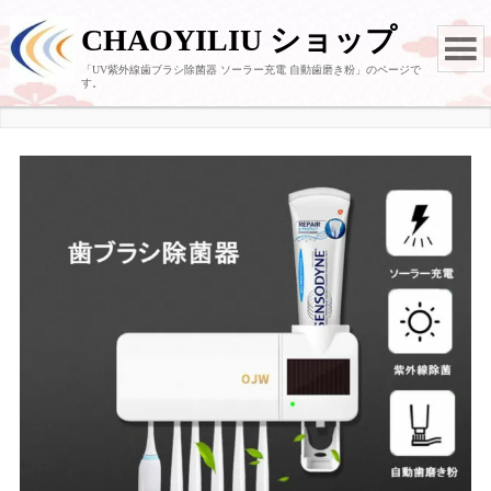
CHAOYILIU ショップ
「UV紫外線歯ブラシ除菌器 ソーラー充電 自動歯磨き粉」のページで
す。