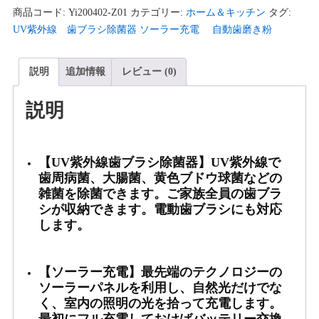
外
商品コード:
Yi200402-Z01
カテゴリー:
ホーム＆キッチン
タグ:
線
UV紫外線 歯ブラシ除菌器 ソーラー充電 自動歯磨き粉
歯
ブ
説明
追加情報
レビュー (0)
ラ
シ
説明
除
菌
器
【UV紫外線歯ブラシ除菌器】UV紫外線で
ソ
歯周病菌、大腸菌、黄色ブドウ球菌などの
ー
雑菌を除菌できます。ご家族全員の歯ブラ
ラ
シが収納できます。電動歯ブラシにも対応
ー
します。
充
電
自
【ソーラー充電】最先端のテクノロジーの
動
ソーラーパネルを利用し、自然光だけでな
歯
く、室内の照明の光を拾って充電します。
磨