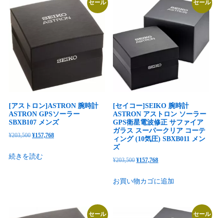
セール
セール
[アストロン]ASTRON 腕時計
[セイコー]SEIKO 腕時計
ASTRON GPSソーラー
ASTRON アストロン ソーラー
SBXB107 メンズ
GPS衛星電波修正 サファイア
ガラス スーパークリア コーテ
元
現
¥
203,500
¥
157,768
ィング (10気圧) SBXB011 メン
の
在
ズ
続きを読む
価
の
元
現
¥
203,500
¥
157,768
格
価
の
在
お買い物カゴに追加
は
格
価
の
¥203,500
は
格
価
で
¥157,768
は
格
セール
セール
し
で