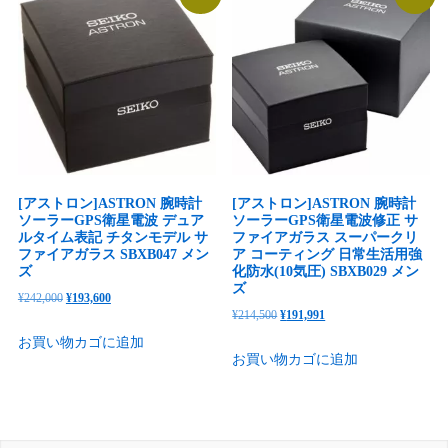
¥203,500
は
た。
す。
で
¥157,768
し
で
た。
す。
[アストロン]ASTRON 腕時計
[アストロン]ASTRON 腕時計
ソーラーGPS衛星電波 デュア
ソーラーGPS衛星電波修正 サ
ルタイム表記 チタンモデル サ
ファイアガラス スーパークリ
ファイアガラス SBXB047 メン
ア コーティング 日常生活用強
ズ
化防水(10気圧) SBXB029 メン
ズ
元
現
¥
242,000
¥
193,600
元
現
¥
214,500
¥
191,991
の
在
の
在
お買い物カゴに追加
価
の
お買い物カゴに追加
価
の
格
価
格
価
は
格
は
格
¥242,000
は
¥214,500
は
で
¥193,600