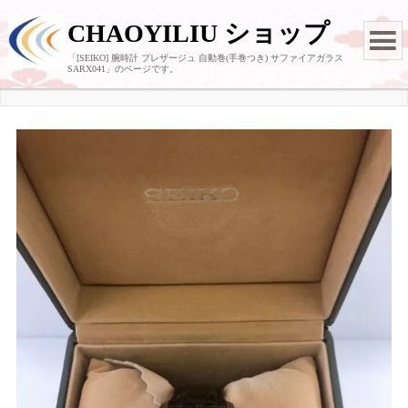
CHAOYILIU ショップ
「[SEIKO] 腕時計 プレザージュ 自動巻(手巻つき) サファイアガラス
SARX041」のページです。