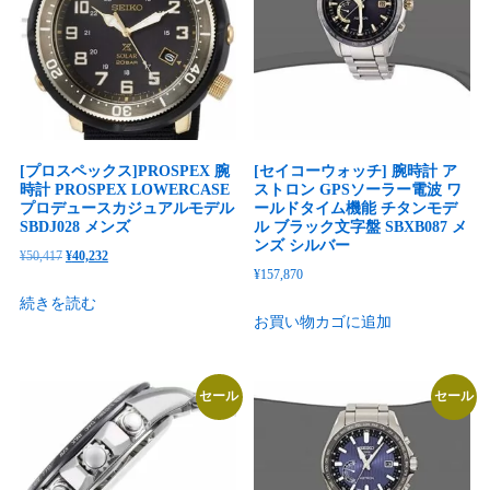
[プロスペックス]PROSPEX 腕
[セイコーウォッチ] 腕時計 ア
時計 PROSPEX LOWERCASE
ストロン GPSソーラー電波 ワ
プロデュースカジュアルモデル
ールドタイム機能 チタンモデ
SBDJ028 メンズ
ル ブラック文字盤 SBXB087 メ
ンズ シルバー
元
現
¥
50,417
¥
40,232
¥
157,870
の
在
続きを読む
価
の
お買い物カゴに追加
格
価
は
格
¥50,417
は
セール
セール
で
¥40,232
し
で
た。
す。