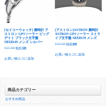
[セイコーウォッチ] 腕時計 ア
[アストロン]ASTRON 腕時計
ストロン GPSソーラー ビッグ
ASTRON GPSソーラー ストラ
デイト ブラック文字盤
イプ文字盤 SBXB159 メンズ
SBXB149 メンズ シルバー
元
現
¥
165,000
¥
132,000
元
現
¥
187,000
¥
137,500
の
在
の
在
お買い物カゴに追加
価
の
お買い物カゴに追加
価
の
格
価
格
価
は
格
は
格
¥165,000
は
¥187,000
は
で
¥132,000
で
¥137,500
し
で
し
で
商品カテゴリー
た。
す。
た。
す。
おすすめ商品