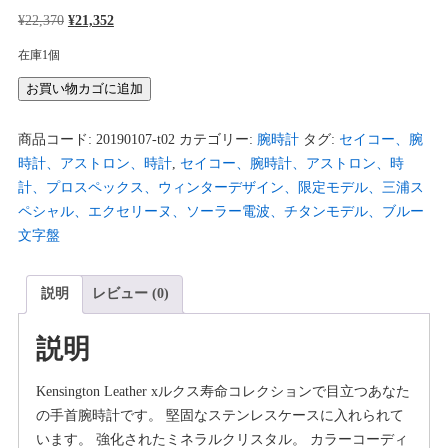
元
現
¥
22,370
¥
21,352
の
在
在庫1個
価
の
Nixon
お買い物カゴに追加
格
価
レ
は
格
デ
商品コード:
¥22,370
20190107-t02
は
カテゴリー:
腕時計
タグ:
セイコー、腕
ィ
時計、アストロン、時計
で
¥21,352
,
セイコー、腕時計、アストロン、時
ー
計、プロスペックス、ウィンターデザイン、限定モデル、三浦ス
し
で
ス
ペシャル、エクセリーヌ、ソーラー電波、チタンモデル、ブルー
た。
す。
Kensington
文字盤
レ
ザ
説明
レビュー (0)
ー
X
説明
LUX
Life
Kensington Leather xルクス寿命コレクションで目立つあなた
コ
の手首腕時計です。 堅固なステンレスケースに入れられて
レ
います。 強化されたミネラルクリスタル。 カラーコーディ
ク