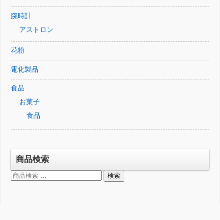
腕時計
アストロン
花粉
電化製品
食品
お菓子
食品
商品検索
検
検索
索
対
象: