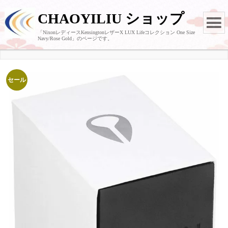
CHAOYILIU ショップ
「NixonレディースKensingtonレザーX LUX Lifeコレクション One Size
Navy/Rose Gold」のページです。
セール