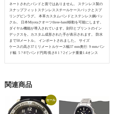
ネートされたバンドと面ではありません。 ステンレス製の
シ
スナップフィットステンレススチールケースバックとスプ
ョ
リングピンラグ。 本革カスタムバンドとステンレス鋼バッ
ン
クル。 日本Miyotaクオーツthree-hand移動を可能にします。
One
ダイヤル機能が導入されています。刻印とプリントのイン
Size
デックスを。カスタム成形された手が表示されます。 防水
Navy/Rose
まで50メートル。 インポートされました。 サイズ
Gold
ケースの高さ37ミリメートルケース幅37 mm奥行: 9 mmバン
個
ド幅: 5 ? 8でバンド円周/長さ8 1 ? 2インチ重量1.4オンス
関連商品
セール