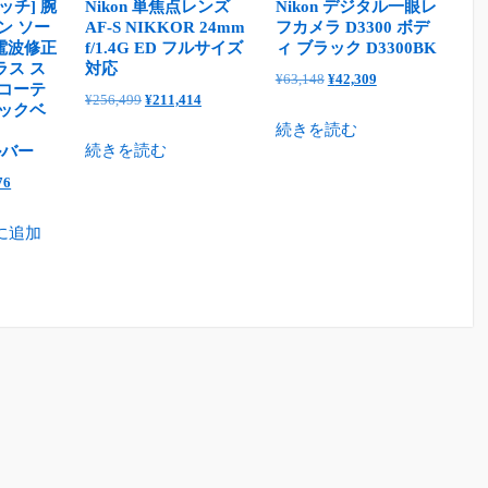
ッチ] 腕
Nikon 単焦点レンズ
Nikon デジタル一眼レ
ン ソー
AF-S NIKKOR 24mm
フカメラ D3300 ボデ
電波修正
f/1.4G ED フルサイズ
ィ ブラック D3300BK
ラス ス
対応
元
現
¥
63,148
¥
42,309
 コーテ
元
現
¥
256,499
¥
211,414
の
在
ミックベ
の
在
続きを読む
価
の
続きを読む
ルバー
価
の
格
価
格
価
現
76
は
格
は
格
在
¥63,148
は
¥256,499
は
に追加
の
で
¥42,309
で
¥211,414
価
し
で
し
で
格
た。
す。
た。
す。
00
は
¥202,176
で
す。