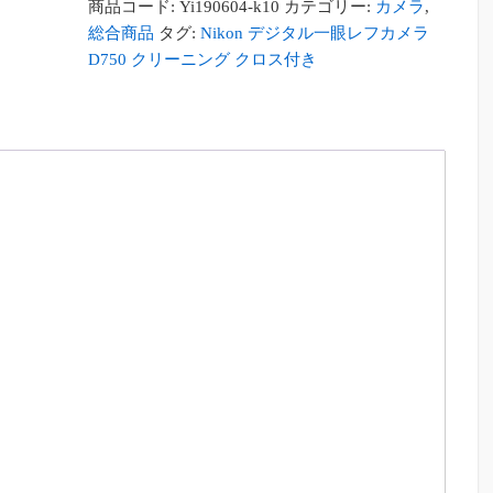
商品コード:
Yi190604-k10
カテゴリー:
カメラ
,
格
価
総合商品
タグ:
Nikon デジタル一眼レフカメラ
は
格
D750 クリーニング クロス付き
¥101,250
は
で
¥87,224
し
で
た。
す。