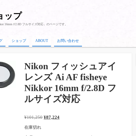
ショップ
Nikkor 16mm f/2.8D フルサイズ対応」のページです。
グ
ショップ
ABOUT
お問い合わせ
Nikon フィッシュアイ
レンズ Ai AF fisheye
Nikkor 16mm f/2.8D フ
ルサイズ対応
元
現
¥
101,250
¥
87,224
の
在
在庫切れ
価
の