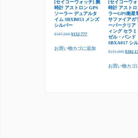
[セイコーウォッチ] 腕
[セイコーウォ
時計 アストロン GPS
時計 アストロ
ソーラー デュアルタ
ラーGPS衛星
イム SBXB053 メンズ
サファイアガ
シルバー
ーパークリア
ィング セラ
元
現
¥
187,000
¥
152,777
ゼル・バンド
の
在
SBXA017 シ
お買い物カゴに追加
価
の
元
¥
231,000
¥
202,1
格
価
の
は
格
お買い物カゴ
価
¥187,000
は
格
で
¥152,777
は
し
で
¥231,0
た。
す。
で
し
た。