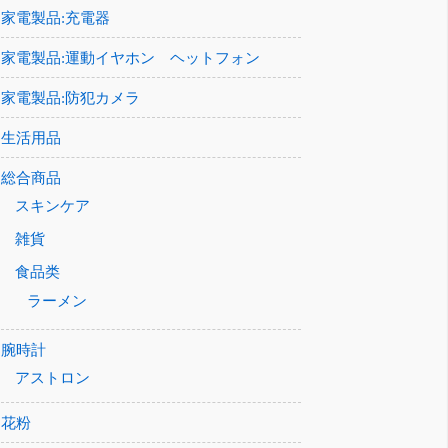
家電製品:充電器
家電製品:運動イヤホン ヘットフォン
家電製品:防犯カメラ
生活用品
総合商品
スキンケア
雑貨
食品类
ラーメン
腕時計
アストロン
花粉