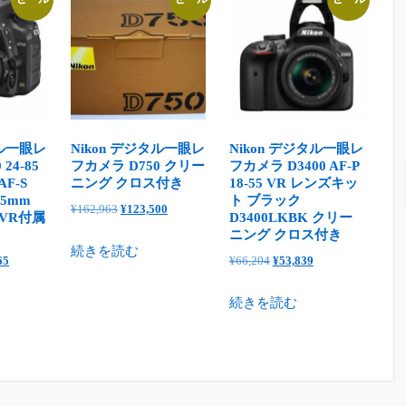
タル一眼レ
Nikon デジタル一眼レ
Nikon デジタル一眼レ
24-85
フカメラ D750 クリー
フカメラ D3400 AF-P
F-S
ニング クロス付き
18-55 VR レンズキッ
85mm
ト ブラック
元
現
¥
162,963
¥
123,500
ED VR付属
D3400LKBK クリー
の
在
ニング クロス付き
続きを読む
価
の
現
元
現
65
¥
66,204
¥
53,839
格
価
在
の
在
は
格
続きを読む
の
価
の
¥162,963
は
価
格
価
で
¥123,500
格
は
格
し
で
65
は
¥66,204
は
た。
す。
¥229,065
で
¥53,839