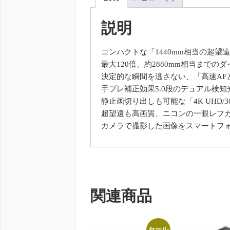
説明
コンパクトな「1440mm相当の超望
最大120倍、約2880mm相当まで
決定的な瞬間を逃さない、「高速AF
手ブレ補正効果5.0段のデュアル検知
静止画切り出しも可能な「4K UHD/
超望遠も高画質、ニコンの一眼レフカ
カメラで撮影した画像をスマートフォン/
関連商品
セール