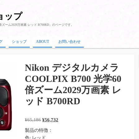
ショップ
学60倍ズーム2029万画素 レッド B700RD」のページです。
グ
ショップ
ABOUT
お問い合わせ
Nikon デジタルカメラ
COOLPIX B700 光学60
倍ズーム2029万画素 レ
ッド B700RD
元
現
¥
65,186
¥
56,732
の
在
製品の特徴：
価
の
色: レッド