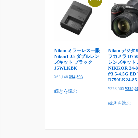
Nikon ミラーレス一眼
Nikon デジ
Nikon1 J5 ダブルレン
フカメラ D750 
ズキット ブラック
レンズキット A
J5WLKBK
NIKKOR 24-
f/3.5-4.5G 
元
現
¥
63,148
¥
54,593
D750LK24-85
の
在
元
¥
278,565
¥
229,0
続きを読む
価
の
の
格
価
続きを読む
価
は
格
格
¥63,148
は
は
で
¥54,593
¥278,5
し
で
で
た。
す。