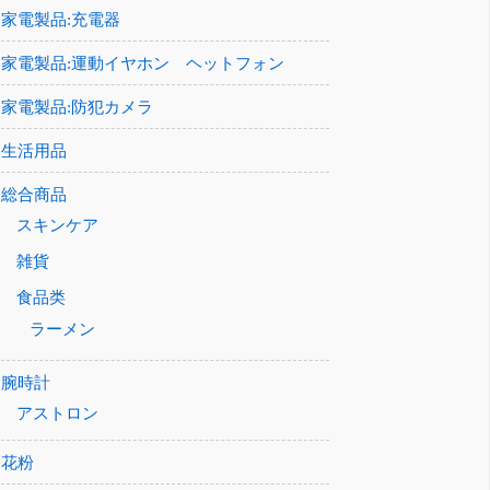
家電製品:充電器
家電製品:運動イヤホン ヘットフォン
家電製品:防犯カメラ
生活用品
総合商品
スキンケア
雑貨
食品类
ラーメン
腕時計
アストロン
花粉