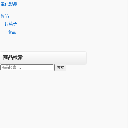
電化製品
食品
お菓子
食品
商品検索
検
検索
索
対
象: