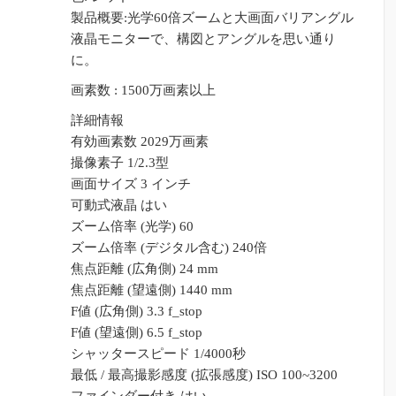
格
価
製品概要:光学60倍ズームと大画面バリアングル
は
格
液晶モニターで、構図とアングルを思い通り
¥65,186
は
に。
で
¥56,732
画素数 : 1500万画素以上
し
で
た。
す。
詳細情報
有効画素数 2029万画素
撮像素子 1/2.3型
画面サイズ 3 インチ
可動式液晶 はい
ズーム倍率 (光学) 60
ズーム倍率 (デジタル含む) 240倍
焦点距離 (広角側) 24 mm
焦点距離 (望遠側) 1440 mm
F値 (広角側) 3.3 f_stop
F値 (望遠側) 6.5 f_stop
シャッタースピード 1/4000秒
最低 / 最高撮影感度 (拡張感度) ISO 100~3200