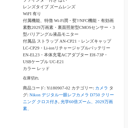
ファインダー付き はい
レンズタイプ ズームレンズ
WiFI 有り
付属機能、特徴 Wi-Fi潤・熨?/NFC機能・有効画
素数2029万画素・裏面照射型CMOSセンサー・3
型バリアングル液晶モニター
付属品 ストラップ AN-CP21・レンズキャップ
LC-CP29・Li-ionリチャージャブルバッテリー
EN-EL23・本体充電ACアダプター EH-73P・
USBケーブル UC-E21
カラー レッド
在庫切れ
商品コード:
Yi180907-02
カテゴリー:
カメラ
タ
グ:
Nikon デジタル一眼レフカメラ D750 クリー
ニング クロス付き
,
光学60倍ズーム、2029万画
素、