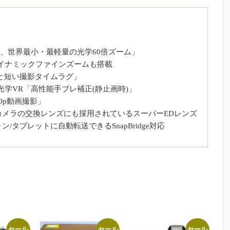
遠、世界最小・最軽量の光学60倍ズーム」
のダイナミックファインズームも搭載
と短い撮影タイムラグ」
光学VR「高性能手ブレ補正(静止画時)」
30p動画撮影」
メラの交換レンズにも採用されているスーパーEDレンズ
タブレットに自動転送できるSnapBridge対応
セール
セール
セール