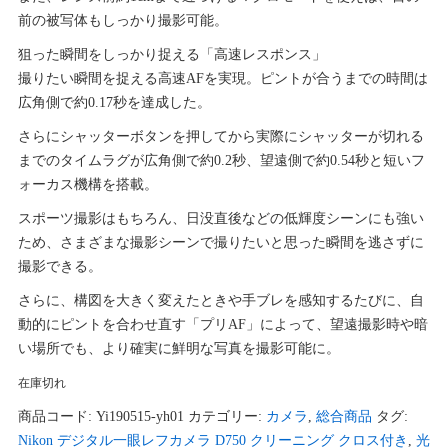
前の被写体もしっかり撮影可能。
狙った瞬間をしっかり捉える「高速レスポンス」
撮りたい瞬間を捉える高速AFを実現。ピントが合うまでの時間は
広角側で約0.17秒を達成した。
さらにシャッターボタンを押してから実際にシャッターが切れる
までのタイムラグが広角側で約0.2秒、望遠側で約0.54秒と短いフ
ォーカス機構を搭載。
スポーツ撮影はもちろん、日没直後などの低輝度シーンにも強い
ため、さまざまな撮影シーンで撮りたいと思った瞬間を逃さずに
撮影できる。
さらに、構図を大きく変えたときや手ブレを感知するたびに、自
動的にピントを合わせ直す「プリAF」によって、望遠撮影時や暗
い場所でも、より確実に鮮明な写真を撮影可能に。
在庫切れ
商品コード:
Yi190515-yh01
カテゴリー:
カメラ
,
総合商品
タグ:
Nikon デジタル一眼レフカメラ D750 クリーニング クロス付き
,
光