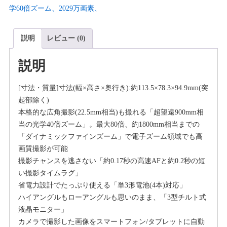
学60倍ズーム、2029万画素、
説明
レビュー (0)
説明
[寸法・質量]寸法(幅×高さ×奥行き):約113.5×78.3×94.9mm(突
起部除く)
本格的な広角撮影(22.5mm相当)も撮れる「超望遠900mm相
当の光学40倍ズーム」。最大80倍、約1800mm相当までの
「ダイナミックファインズーム」で電子ズーム領域でも高
画質撮影が可能
撮影チャンスを逃さない「約0.17秒の高速AFと約0.2秒の短
い撮影タイムラグ」
省電力設計でたっぷり使える「単3形電池(4本)対応」
ハイアングルもローアングルも思いのまま、「3型チルト式
液晶モニター」
カメラで撮影した画像をスマートフォン/タブレットに自動