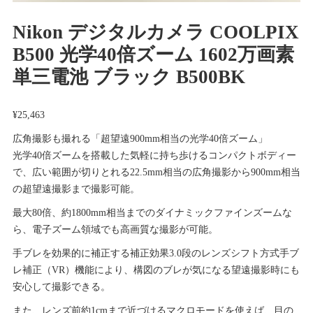
Nikon デジタルカメラ COOLPIX
B500 光学40倍ズーム 1602万画素
単三電池 ブラック B500BK
¥
25,463
広角撮影も撮れる「超望遠900mm相当の光学40倍ズーム」
光学40倍ズームを搭載した気軽に持ち歩けるコンパクトボディー
で、広い範囲が切りとれる22.5mm相当の広角撮影から900mm相当
の超望遠撮影まで撮影可能。
最大80倍、約1800mm相当までのダイナミックファインズームな
ら、電子ズーム領域でも高画質な撮影が可能。
手ブレを効果的に補正する補正効果3.0段のレンズシフト方式手ブ
レ補正（VR）機能により、構図のブレが気になる望遠撮影時にも
安心して撮影できる。
また、レンズ前約1cmまで近づけるマクロモードを使えば、目の