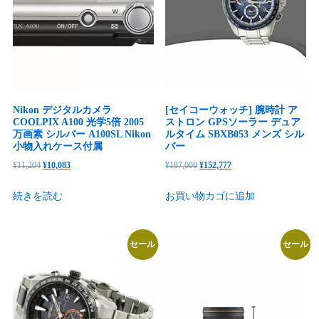
Nikon デジタルカメラ
[セイコーウォッチ] 腕時計 ア
COOLPIX A100 光学5倍 2005
ストロン GPSソーラー デュア
万画素 シルバー A100SL Nikon
ルタイム SBXB053 メンズ シル
小物入れケース付属
バー
元
現
元
現
¥
11,204
¥
10,083
¥
187,000
¥
152,777
の
在
の
在
続きを読む
お買い物カゴに追加
価
の
価
の
格
価
格
価
は
格
は
格
セール
セール
¥11,204
は
¥187,000
は
で
¥10,083
で
¥152,777
し
で
し
で
た。
す。
た。
す。