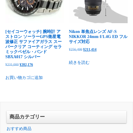
[セイコーウォッチ] 腕時計 ア
Nikon 単焦点レンズ AF-S
ストロン ソーラーGPS衛星電
NIKKOR 24mm f/1.4G ED フル
波修正 サファイアガラス スー
サイズ対応
パークリア コーティング セラ
元
現
¥
256,499
¥
211,414
ミックベゼル・バンド
の
在
SBXA017 シルバー
続きを読む
価
の
元
現
¥
231,000
¥
202,176
格
価
の
在
お買い物カゴに追加
は
格
価
の
¥256,499
は
格
価
で
¥211,414
は
格
し
で
¥231,000
は
た。
す。
で
¥202,176
し
で
商品カテゴリー
た。
す。
おすすめ商品