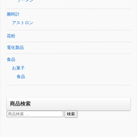
ラーメン
腕時計
アストロン
花粉
電化製品
食品
お菓子
食品
商品検索
検
検索
索
対
象: