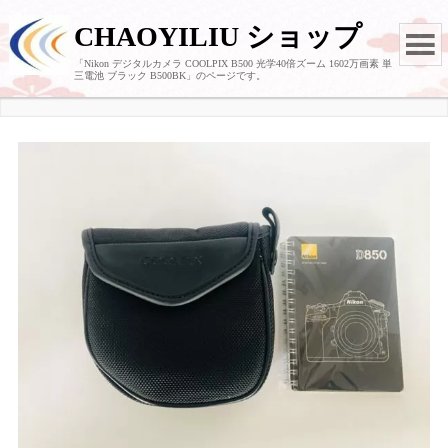
CHAOYILIU ショップ
「Nikon デジタルカメラ COOLPIX B500 光学40倍ズーム 1602万画素 単
三電池 ブラック B500BK」のページです。