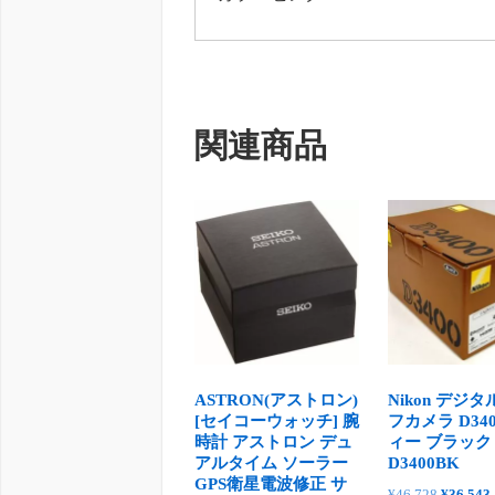
関連商品
ASTRON(アストロン)
Nikon デジ
[セイコーウォッチ] 腕
フカメラ D34
時計 アストロン デュ
ィー ブラック
アルタイム ソーラー
D3400BK
GPS衛星電波修正 サ
元