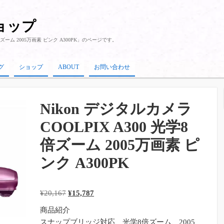
ショップ
学8倍ズーム 2005万画素 ピンク A300PK」のページです。
グ
ショップ
ABOUT
お問い合わせ
Nikon デジタルカメラ
COOLPIX A300 光学8
倍ズーム 2005万画素 ピ
ンク A300PK
元
現
¥
20,167
¥
15,787
の
在
商品紹介
価
の
スナップブリッジ対応、光学8倍ズーム、2005