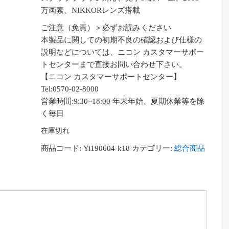
格
価
万画素、NIKKORレンズ搭載
は
格
ご注意（免責）＞必ずお読みください
¥20,167
は
本製品に関しての初期不良の確認および仕様の
で
¥15,787
説明などについては、ニコン カスタマーサポー
し
で
トセンターまで直接お問い合わせ下さい。
た。
す。
【ニコン カスタマーサポートセンター】
Tel:0570-02-8000
営業時間:9:30~18:00 年末年始、夏期休業等を除
く毎日
在庫切れ
商品コード:
Yi190604-k18
カテゴリー:
総合商品