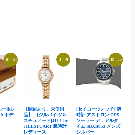
セール
セール
セール
タル一眼レ
【開封あり、未使用
[セイコーウォッチ] 腕
00 ボデ
品】 [ジルバイ ジル
時計 アストロン GPS
スチュアート]JILL by
ソーラー デュアルタ
JILLSTUART 腕時計
イム SBXB053 メンズ
レディース
シルバー
現