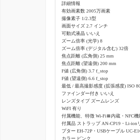
詳細情報
有効画素数 2005万画素
撮像素子 1/2.3型
画面サイズ 2.7 インチ
可動式液晶 いいえ
ズーム倍率 (光学) 8
ズーム倍率 (デジタル含む) 32倍
焦点距離 (広角側) 25 mm
焦点距離 (望遠側) 200 mm
F値 (広角側) 3.7 f_stop
F値 (望遠側) 6.6 f_stop
最低 / 最高撮影感度 (拡張感度) ISO 80
ファインダー付き いいえ
レンズタイプ ズームレンズ
WiFI 有り
付属機能、特徴 Wi-Fi〓内蔵・NFC機能対
付属品 ストラップ AN-CP19・Li-
プター EH-72P・USBケーブル UC-E1
カラー ピンク