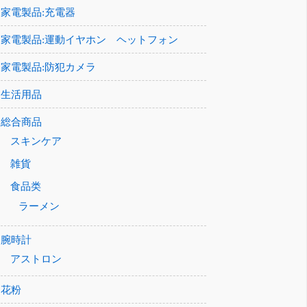
家電製品:充電器
家電製品:運動イヤホン ヘットフォン
家電製品:防犯カメラ
生活用品
総合商品
スキンケア
雑貨
食品类
ラーメン
腕時計
アストロン
花粉