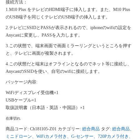
接続方法：
1.M10 Plus をテレビのHDMI端子に挿入します。また、M10 Plus
のUSB端子を同じくテレビのUSB端子の挿入します。
2.テレビにSSIDとPASSが表示されるので、iphoneのwifiの設定を
Anycastに変更し、PASSを入力します。
3.この状態で、端末画面で画面ミラーリングというところを押す
と、テレビに画面が複製されます。
4.この状態だと端末はオフラインとなるのでネット等に接続し、
AnycastのSSIDを使い、自宅のwifiに接続します。
パッケージ内容:
WiFiディスプレイ受信機×1
USBケーブル×1
取扱説明書（日本語・英語・中国語）×1
在庫切れ
商品コード:
Ch181105-Z01
カテゴリー:
総合商品
タグ:
総合商品、
ミニドローン、WiFiカメラ付き、G-センサー、720Pカメラ付き、