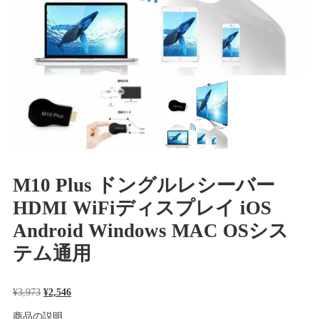
M10 Plus ドングルレシーバー
HDMI WiFiディスプレイ iOS
Android Windows MAC OSシス
テム通用
元
現
¥
3,973
¥
2,546
の
在
商品の説明