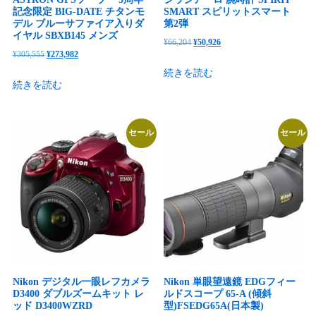
記念限定 BIG-DATE チタンモ
SMART スピリットスマート
デル ブルーサファイア入りダ
第2弾
イヤル SBXB145 メンズ
元
現
¥
66,204
¥
50,926
元
現
¥
305,555
¥
273,982
の
在
の
在
続きを読む
価
の
続きを読む
価
の
格
価
格
価
は
格
は
格
¥66,204
は
セール
セール
¥305,555
は
で
¥50,926
で
¥273,982
し
で
し
で
た。
す。
た。
す。
Nikon デジタル一眼レフカメラ
Nikon 単眼望遠鏡 EDGフィー
D3400 ダブルズームキット レ
ルドスコープ 65-A (傾斜
ッド D3400WZRD
型)FSEDG65A(日本製)