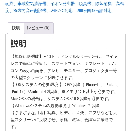
玩具、車載空気清浄器、イオン発生器、脱臭機、除菌消臭、高精
度、双方向音声翻訳機、WiFi/4G対応、200ヶ国45言語対応、
説明
レビュー (0)
説明
【無線伝送機能】M10 Plus ドングルレシーバーは、ワイヤ
レスで簡単に接続し、スマートフォン、タブレット、パソ
コンの表示画面を、テレビ、モニター、プロジェクター等
の大型スクリーンに反映させます。
【IOSシステムの必要環境 】IOS7以降（iPhone4+、iPad2+、
iPod 4+）/Android 4.2以降、※メモリ1GB以上が必要です。
Mac OSXの場合は、システムOSX10.8以降が必要です。
【Windowsシステムの必要環境 】Windows７以降
【さまざまな用途】写真、ビデオ、音楽、アプリなどを大
型スクリーンに反映させ、家庭、教室、会議室に最適で
す。