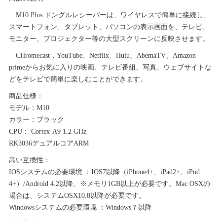
価
の
M10 Plus ドングルレシーバーは、ワイヤレスで簡単に接続し、
格
価
スマートフォン、タブレット、パソコンの表示画面を、テレビ、
は
格
モニター、プロジェクター等の大型スクリーンに反映させます。
¥3,973
は
で
¥2,546
CHromecast，YouTube、Netflix、Hulu、AbemaTV、Amazon
し
で
primeからお気に入りの映画、テレビ番組、写真、ウェブサイトな
た。
す。
どをテレビで簡単に楽しむことができます。
商品仕様：
モデル：M10
カラー：ブラック
CPU： Cortex-A9 1.2 GHz
RK3036デュアルコアARM
高い互換性：
IOSシステムの必要環境 ：IOS7以降（iPhone4+、iPad2+、iPod
4+）/Android 4.2以降、※メモリ1GB以上が必要です。Mac OSXの
場合は、システムOSX10.8以降が必要です。
Windowsシステムの必要環境 ：Windows７以降