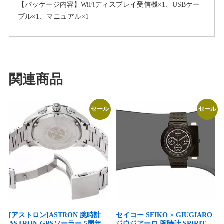
【パッケージ内容】WiFiディスプレイ受信機×1、USBケー
ブル×1、マニュアル×1
関連商品
セール
セール
[アストロン]ASTRON 腕時計
セイコー SEIKO × GIUGIARO
ASTRON GPSソーラー 5周年
ジウジアーロ 腕時計 SPIRIT