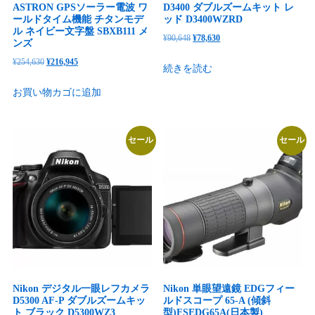
ASTRON GPSソーラー電波 ワ
D3400 ダブルズームキット レ
ールドタイム機能 チタンモデ
ッド D3400WZRD
ル ネイビー文字盤 SBXB111 メ
元
現
¥
90,648
¥
78,630
ンズ
の
在
元
現
¥
254,630
¥
216,945
続きを読む
価
の
の
在
格
価
お買い物カゴに追加
価
の
は
格
格
価
¥90,648
は
は
格
で
¥78,630
セール
セール
¥254,630
は
し
で
で
¥216,945
た。
す。
し
で
た。
す。
Nikon デジタル一眼レフカメラ
Nikon 単眼望遠鏡 EDGフィー
D5300 AF-P ダブルズームキッ
ルドスコープ 65-A (傾斜
ト ブラック D5300WZ3
型)FSEDG65A(日本製)