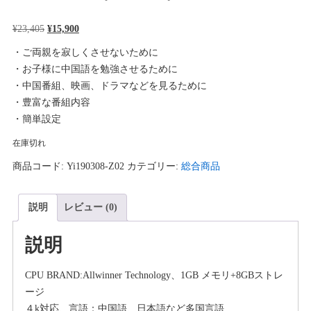
元
現
¥
23,405
¥
15,900
の
在
・ご両親を寂しくさせないために
価
の
・お子様に中国語を勉強させるために
格
価
・中国番組、映画、ドラマなどを見るために
は
格
・豊富な番組内容
¥23,405
は
・簡単設定
で
¥15,900
在庫切れ
し
で
た。
す。
商品コード:
Yi190308-Z02
カテゴリー:
総合商品
説明
レビュー (0)
説明
CPU BRAND:Allwinner Technology、1GB メモリ+8GBストレ
ージ
４k対応、言語：中国語、日本語など多国言語