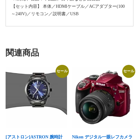
【セット内容】 本体／HDMIケーブル／ACアダプター(100
～240V)／リモコン／説明書／USB
関連商品
セール
セール
[アストロン]ASTRON 腕時計
Nikon デジタル一眼レフカメラ