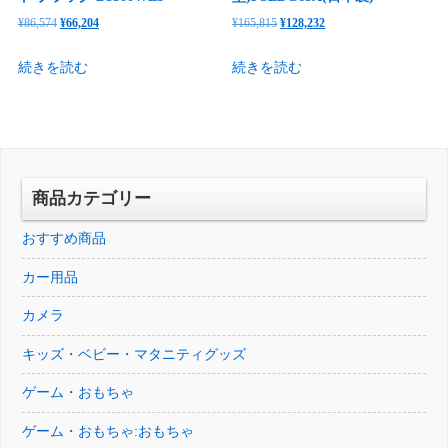
元
現
元
現
¥
86,574
¥
66,204
¥
165,815
¥
128,232
の
在
の
在
続きを読む
続きを読む
価
の
価
の
格
価
格
価
は
格
は
格
¥86,574
は
¥165,815
は
で
¥66,204
で
¥128,232
し
で
し
で
商品カテゴリー
た。
す。
た。
す。
おすすめ商品
カー用品
カメラ
キッズ・ベビー・マタニティグッズ
ゲーム・おもちゃ
ゲーム・おもちゃ:おもちゃ