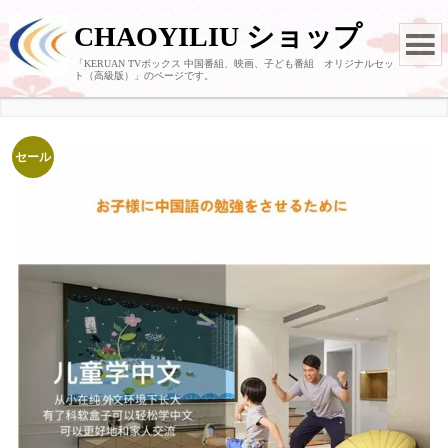
CHAOYILIU ショップ
「KERUAN TVボックス 中国番組、映画、子ども番組 オリジナルセッ
ト（高級版）」のページです。
セール