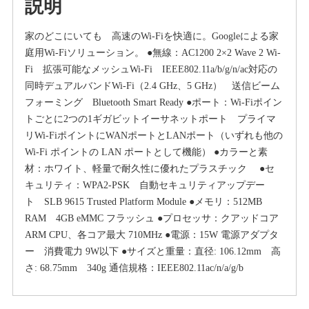
説明
家のどこにいても 高速のWi-Fiを快適に。Googleによる家
庭用Wi-Fiソリューション。 ●無線：AC1200 2×2 Wave 2 Wi-
Fi 拡張可能なメッシュWi-Fi IEEE802.11a/b/g/n/ac対応の
同時デュアルバンドWi-Fi（2.4 GHz、5 GHz） 送信ビーム
フォーミング Bluetooth Smart Ready ●ポート：Wi-Fiポイン
トごとに2つの1ギガビットイーサネットポート プライマ
リWi-FiポイントにWANポートとLANポート（いずれも他の
Wi-Fi ポイントの LAN ポートとして機能） ●カラーと素
材：ホワイト、軽量で耐久性に優れたプラスチック ●セ
キュリティ：WPA2-PSK 自動セキュリティアップデー
ト SLB 9615 Trusted Platform Module ●メモリ：512MB
RAM 4GB eMMC フラッシュ ●プロセッサ：クアッドコア
ARM CPU、各コア最大 710MHz ●電源：15W 電源アダプタ
ー 消費電力 9W以下 ●サイズと重量：直径: 106.12mm 高
さ: 68.75mm 340g 通信規格：IEEE802.11ac/n/a/g/b