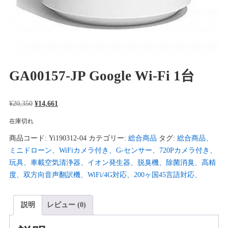
GA00157-JP Google Wi-Fi 1台
元
現
¥
20,350
¥
14,661
の
在
在庫切れ
価
の
商品コード:
Yi190312-04
カテゴリー:
総合商品
タグ:
総合商品、
格
価
ミニドローン、WiFiカメラ付き、G-センサー、720Pカメラ付き、
は
格
玩具、車載空気清浄器、イオン発生器、脱臭機、除菌消臭、高精
¥20,350
は
度、双方向音声翻訳機、WiFi/4G対応、200ヶ国45言語対応、
で
¥14,661
し
で
た。
す。
説明
レビュー (0)