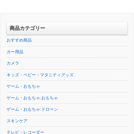
は
格
¥86,574
は
¥60,749
は
で
¥66,204
で
¥35,997
し
で
し
で
商品カテゴリー
た。
す。
た。
す。
おすすめ商品
カー用品
カメラ
キッズ・ベビー・マタニティグッズ
ゲーム・おもちゃ
ゲーム・おもちゃ:おもちゃ
ゲーム・おもちゃ:ドローン
スキンケア
テレビ・レコーダー