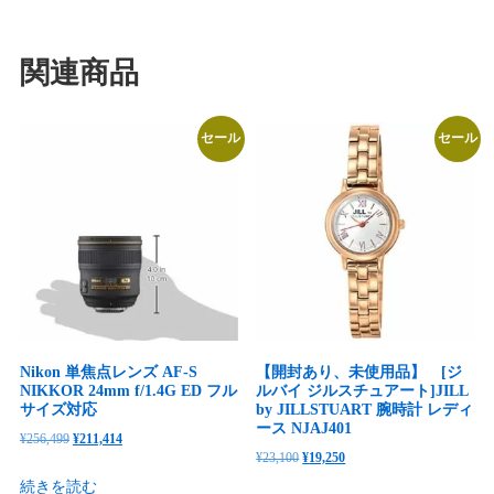
関連商品
セール
セール
Nikon 単焦点レンズ AF-S
【開封あり、未使用品】 [ジ
NIKKOR 24mm f/1.4G ED フル
ルバイ ジルスチュアート]JILL
サイズ対応
by JILLSTUART 腕時計 レディ
ース NJAJ401
元
現
¥
256,499
¥
211,414
元
現
¥
23,100
¥
19,250
の
在
の
在
続きを読む
価
の