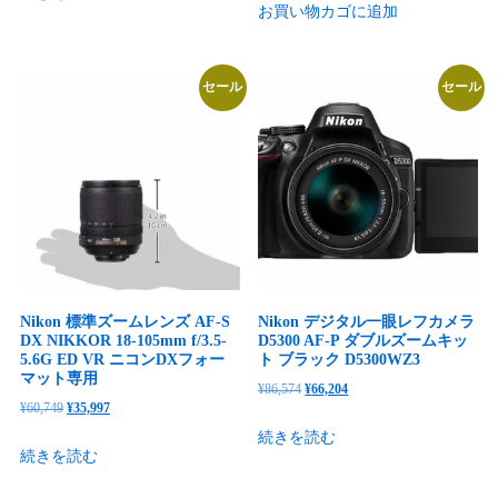
お買い物カゴに追加
価
の
格
価
格
価
は
格
は
格
¥256,499
は
セール
セール
¥23,100
は
で
¥211,414
で
¥19,250
し
で
し
で
た。
す。
た。
す。
Nikon 標準ズームレンズ AF-S
Nikon デジタル一眼レフカメラ
DX NIKKOR 18-105mm f/3.5-
D5300 AF-P ダブルズームキッ
5.6G ED VR ニコンDXフォー
ト ブラック D5300WZ3
マット専用
元
現
¥
86,574
¥
66,204
元
現
¥
60,749
¥
35,997
の
在
の
在
続きを読む
価
の
続きを読む
価
の
格
価
格
価
は
格