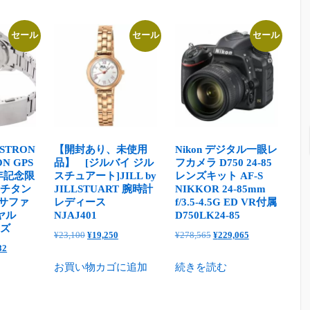
セール
セール
セール
STRON
【開封あり、未使用
Nikon デジタル一眼レ
N GPS
品】 [ジルバイ ジル
フカメラ D750 24-85
年記念限
スチュアート]JILL by
レンズキット AF-S
E チタン
JILLSTUART 腕時計
NIKKOR 24-85mm
ーサファ
レディース
f/3.5-4.5G ED VR付属
ヤル
NJAJ401
D750LK24-85
ンズ
元
現
元
現
¥
23,100
¥
19,250
¥
278,565
¥
229,065
現
82
の
在
の
在
在
お買い物カゴに追加
続きを読む
価
の
価
の
の
格
価
格
価
価
は
格
は
格