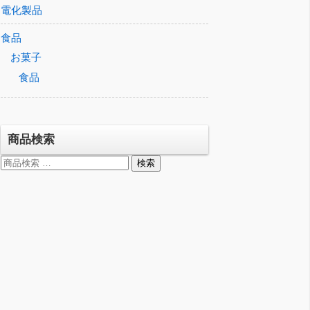
電化製品
食品
お菓子
食品
商品検索
検
検索
索
対
象: