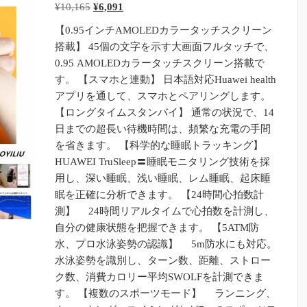
元
現
¥
10,165
¥
6,091
の
在
【0.95インチAMOLEDカラータッチスクリーン
価
の
搭載】 45個の文字を示す大画面フルタッチで、
格
価
0.95 AMOLEDカラータッチスクリーン搭載で
は
格
す。 【スマホと連動】 日本語対応Huawei health
¥10,165
は
アプリを通して、スマホとペアリングします。
で
¥6,091
【ロングタイムスタンバイ】 通常の状況で、14
し
で
日までの超長い待機時間は、頻繁な充電の手間
た。
す。
を省きます。 【科学的な睡眠トラッキング】
HUAWEI TruSleep〓睡眠モニタリング技術を採
用し、深い睡眠、浅い睡眠、レム睡眠、起床睡
眠を正確に分析できます。 【24時間心拍数計
測】 24時間リアルタイムで心拍数を計測し、
自分の健康状態を把握できます。 【5ATM防
水、プロ水泳姿勢の認識】 5m防水にも対応。
水泳姿勢を識別し、ターン数、距離、ストロー
ク数、消費カロリー平均SWOLFを計測できま
す。 【複数のスポーツモード】 ランニング、