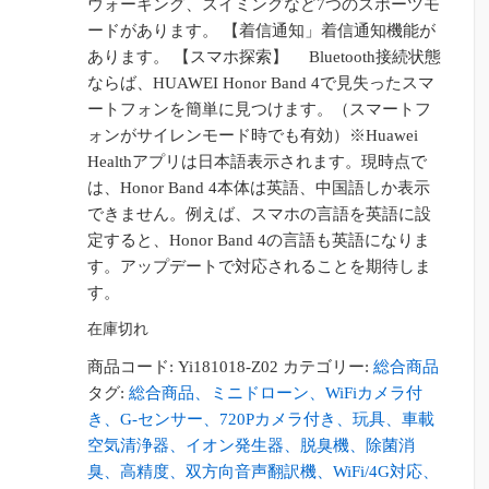
ウォーキング、スイミングなど7つのスポーツモ
ードがあります。 【着信通知」着信通知機能が
あります。 【スマホ探索】 Bluetooth接続状態
ならば、HUAWEI Honor Band 4で見失ったスマ
ートフォンを簡単に見つけます。（スマートフ
ォンがサイレンモード時でも有効）※Huawei
Healthアプリは日本語表示されます。現時点で
は、Honor Band 4本体は英語、中国語しか表示
できません。例えば、スマホの言語を英語に設
定すると、Honor Band 4の言語も英語になりま
す。アップデートで対応されることを期待しま
す。
在庫切れ
商品コード:
Yi181018-Z02
カテゴリー:
総合商品
タグ:
総合商品、ミニドローン、WiFiカメラ付
き、G-センサー、720Pカメラ付き、玩具、車載
空気清浄器、イオン発生器、脱臭機、除菌消
臭、高精度、双方向音声翻訳機、WiFi/4G対応、