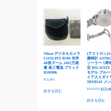
Nikon デジタルカメラ
[アストロン]A
COOLPIX B500 光学
腕時計 ASTRO
40倍ズーム 1602万画
ソーラー 5周
素 単三電池 ブラック
定 BIG-DAT
B500BK
モデル ブル
イア入りダイ
¥
25,463
SBXB145 メ
元
¥
305,555
¥
273,9
続きを読む
の
続きを読む
価
格