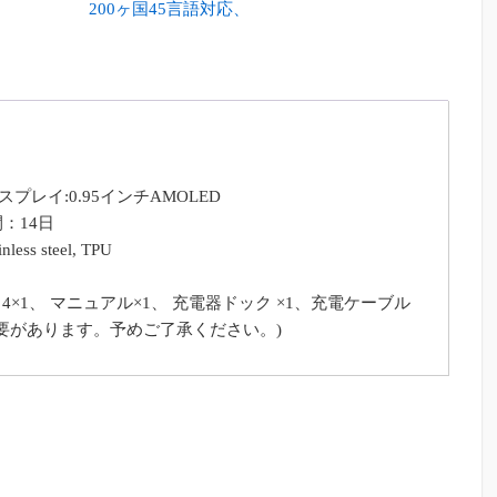
200ヶ国45言語対応、
+、ディスプレイ:0.95インチAMOLED
：14日
ess steel, TPU
and 4×1、 マニュアル×1、 充電器ドック ×1、充電ケーブル
必要があります。予めご了承ください。)