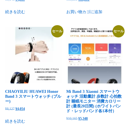
の
在
の
在
続きを読む
お買い物カゴに追加
価
の
価
の
格
価
格
価
は
格
は
格
セール
セール
¥9,146
は
¥19,861
は
で
¥4,359
で
¥15,000
し
で
し
で
た。
す。
た。
す。
CHAOYILIU HUAWEI Honor
Mi Band 3 Xiaomi スマートウ
Band 3 スマートウォッチ (ブル
ォッチ 活動量計 歩数計 心拍数
ー)
計 睡眠モニター 消費カロリー
計 (最長20日間) (ホワイトバン
元
現
¥
8,127
¥
4,054
ド・レッドバンド各1本付）
の
在
元
現
¥
10,165
¥
5,348
続きを読む
価
の
の
在