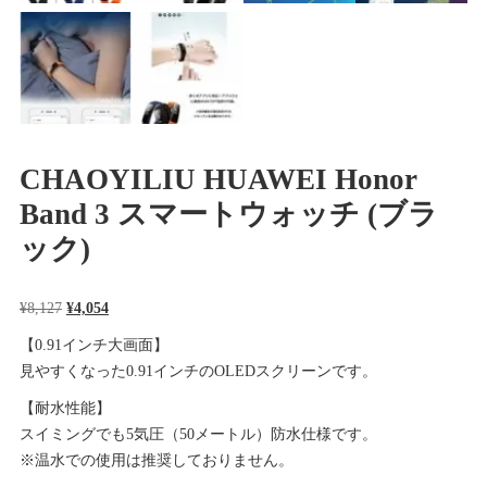
CHAOYILIU HUAWEI Honor
Band 3 スマートウォッチ (ブラ
ック)
元
現
¥
8,127
¥
4,054
の
在
【0.91インチ大画面】
価
の
見やすくなった0.91インチのOLEDスクリーンです。
格
価
【耐水性能】
は
格
スイミングでも5気圧（50メートル）防水仕様です。
¥8,127
は
※温水での使用は推奨しておりません。
で
¥4,054