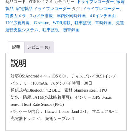
商品コード:
Yi181004-Z01
カテゴリー:
ドライブレコーダー
,
家電
製品
,
家電製品:ドライブレコーダー
タグ:
ドライブレコーダー、
前後カメラ、3カメラ搭載、車内外同時録画、4.0インチ画面、
170°広視野角、G-sensor、WDR搭載、駐車監視、常時録画、先進
運転支援システム、駐車監視、衝撃録画
説明
レビュー (0)
説明
対応OS:Android 4.4+ / iOS 8.0+、ディスプレイ:0.91インチ
バッテリー:100mAh、スタンバイ時間：30日
通信規格:Bluetooth 4.2 BLE、素材:Stainless steel, TPU
防水・防塵:5ATM(水泳時着用可)、センサー:GPS 3-axis
sensor Heart Rate Sensor (PPG)
パッケージ内容： Huawei Honor Band 3×1、 マニュアル×1、
充電器ドック ×1、充電ケーブル×1