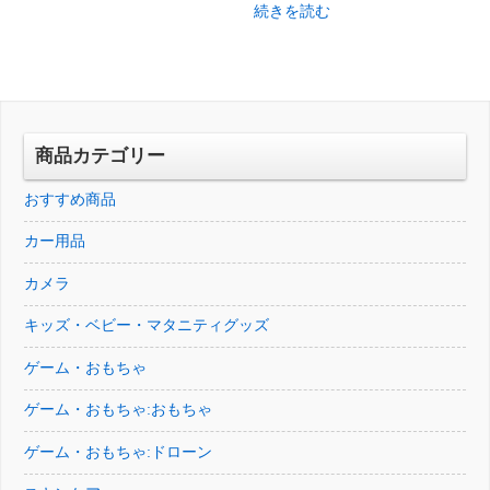
格
価
続きを読む
価
の
は
格
格
価
¥8,127
は
は
格
で
¥4,054
¥10,165
は
し
で
で
¥5,348
た。
す。
し
で
商品カテゴリー
た。
す。
おすすめ商品
カー用品
カメラ
キッズ・ベビー・マタニティグッズ
ゲーム・おもちゃ
ゲーム・おもちゃ:おもちゃ
ゲーム・おもちゃ:ドローン