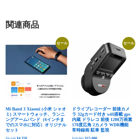
関連商品
セール
セール
Mi Band 3 Xiaomi (小米 シャオ
ドライブレコーダー 前後カメ
ミ) スマートウォッチ、ランニ
ラ 32gカード付き wifi搭載 gps
ングアームバンド（6インチま
内蔵 ドラレコ 前後 1200万画素
でのスマホに対応）オリジナル
170度広角 2カメラ WDR機能
セット
常時録画 駐車 監視
元
現
元
現
¥
9,146
¥
4,359
¥
19,861
¥
15,000