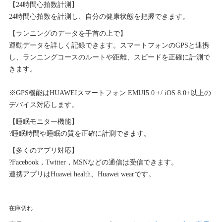
し
で
【24時間心拍数計測】
た。
す。
24時間心拍数を計測し、自分の健康状態を把握できます。
【ランニングのデータを手首の上で】
運動データを詳しく記録できます。スマートフォンのGPSと連携
し、ランニングコースのルートや距離、スピードを正確に計測で
きます。
※GPS機能はHUAWEIスマートフォン EMUI5.0 +/ iOS 8.0+以上の
デバイス対応します。
【睡眠モニター機能】
?睡眠時間や睡眠の質を正確に計測できます。
【多くのアプリ対応】
?Facebook，Twitter，MSNなどの通信は受信できます。
連携アプリはHuawei health、Huawei wearです。
在庫切れ