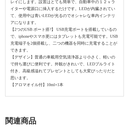
レイにします。設置はとても簡単で、自動車中の１２ｖラ
菌
イターや電源口に挿入するだけです。LEDが内臓されてい
消
て、使用中は青いLEDが光るのでオシャレな車内インテリ
臭
アになります。
シ
【2つのUSB ポート搭?】 USB充電ポートを搭載しているの
ガ
で、iphoneやスマホ更にはタブレットも充電可能です。USB
ー
充電端子を2個搭載し、二つの機器を同時に充電することが
ソ
できます。
ケ
【デザイン】普通の車載用空気清浄器より小さく、軽いの
ッ
で持ち運びに便利です。外観がきれいで、LEDブルライト
ト
付き、高級感溢れてプレゼントとしても大変ぴったりだと
取
思います。
り
【アロマオイル付】10ml×1本
付
け
型
2USB
ポ
関連商品
ー
ト