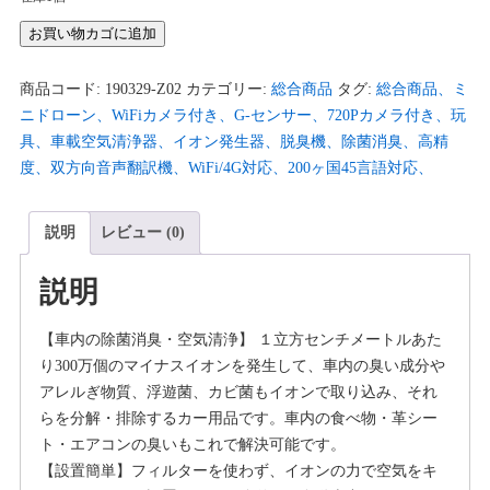
価
の
CHAOYILIU
お買い物カゴに追加
格
価
車
は
格
載
商品コード:
¥4,054
190329-Z02
は
カテゴリー:
総合商品
タグ:
総合商品、ミ
空
ニドローン、WiFiカメラ付き、G-センサー、720Pカメラ付き、玩
で
¥2,580
気
具、車載空気清浄器、イオン発生器、脱臭機、除菌消臭、高精
し
で
清
度、双方向音声翻訳機、WiFi/4G対応、200ヶ国45言語対応、
た。
す。
浄
器
説明
レビュー (0)
イ
オ
説明
ン
発
【車内の除菌消臭・空気清浄】 １立方センチメートルあた
生
り300万個のマイナスイオンを発生して、車内の臭い成分や
器
アレルぎ物質、浮遊菌、カビ菌もイオンで取り込み、それ
脱
らを分解・排除するカー用品です。車内の食べ物・革シー
臭
ト・エアコンの臭いもこれで解決可能です。
機
【設置簡単】フィルターを使わず、イオンの力で空気をキ
除