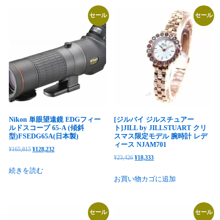
付
セール
セール
12V
車
専
用
(グ
レ
ー)
個
Nikon 単眼望遠鏡 EDGフィー
[ジルバイ ジルスチュアー
ルドスコープ 65-A (傾斜
ト]JILL by JILLSTUART クリ
型)FSEDG65A(日本製)
スマス限定モデル 腕時計 レデ
ィース NJAM701
元
現
¥
165,815
¥
128,232
元
現
¥
23,426
¥
18,333
の
在
の
在
続きを読む
価
の
お買い物カゴに追加
価
の
格
価
格
価
は
格
は
格
¥165,815
は
セール
セール
¥23,426
は
で
¥128,232