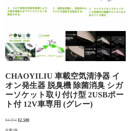
CHAOYILIU 車載空気清浄器 イ
オン発生器 脱臭機 除菌消臭 シガ
ーソケット取り付け型 2USBポー
ト付 12V車専用 (グレー)
元
現
¥
4,054
¥
2,580
の
在
在庫1個