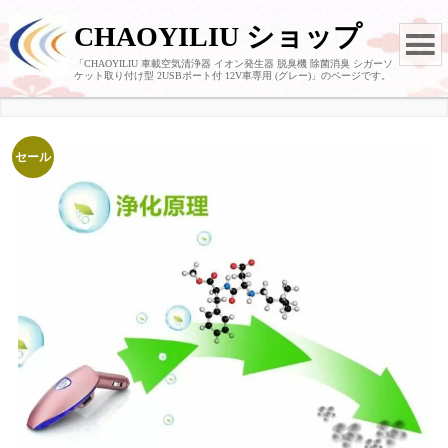
CHAOYILIU ショップ
「CHAOYILIU 車載空気清浄器 イオン発生器 脱臭機 除菌消臭 シガーソ
ケット取り付け型 2USBポート付 12V車専用 (グレー)」のページです。
セール