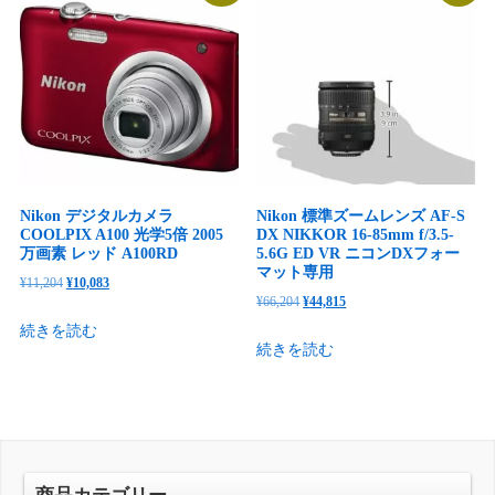
で
¥18,333
し
で
し
で
た。
す。
た。
す。
Nikon デジタルカメラ
Nikon 標準ズームレンズ AF-S
COOLPIX A100 光学5倍 2005
DX NIKKOR 16-85mm f/3.5-
万画素 レッド A100RD
5.6G ED VR ニコンDXフォー
マット専用
元
現
¥
11,204
¥
10,083
元
現
¥
66,204
¥
44,815
の
在
の
在
続きを読む
価
の
続きを読む
価
の
格
価
格
価
は
格
は
格
¥11,204
は
¥66,204
は
で
¥10,083
で
¥44,815
し
で
し
で
た。
す。