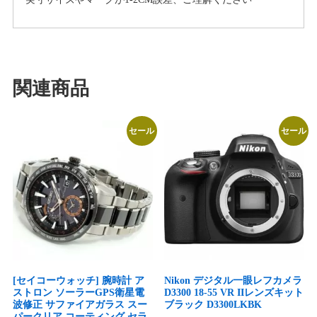
ツ
3
点
セ
ッ
関連商品
ト
カ
ー
セール
セール
ズ
柄
(M
サ
イ
ズ
5:
約
95~110)
[セイコーウォッチ] 腕時計 ア
Nikon デジタル一眼レフカメラ
ストロン ソーラーGPS衛星電
D3300 18-55 VR IIレンズキット
L
波修正 サファイアガラス スー
ブラック D3300LKBK
サ
パークリア コーティング セラ