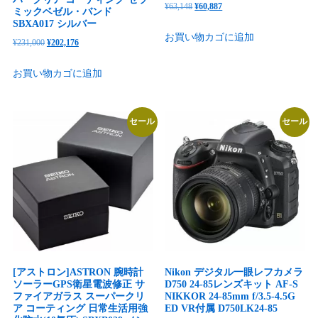
元
現
¥
63,148
¥
60,887
イ
ミックベゼル・バンド
の
在
SBXA017 シルバー
ズ
お買い物カゴに追加
価
の
元
現
¥
231,000
¥
202,176
6：
格
価
の
在
110〜
お買い物カゴに追加
は
格
価
の
125）
¥63,148
は
格
価
個
で
¥60,887
は
格
セール
セール
し
で
¥231,000
は
た。
す。
で
¥202,176
し
で
た。
す。
[アストロン]ASTRON 腕時計
Nikon デジタル一眼レフカメラ
ソーラーGPS衛星電波修正 サ
D750 24-85レンズキット AF-S
ファイアガラス スーパークリ
NIKKOR 24-85mm f/3.5-4.5G
ア コーティング 日常生活用強
ED VR付属 D750LK24-85