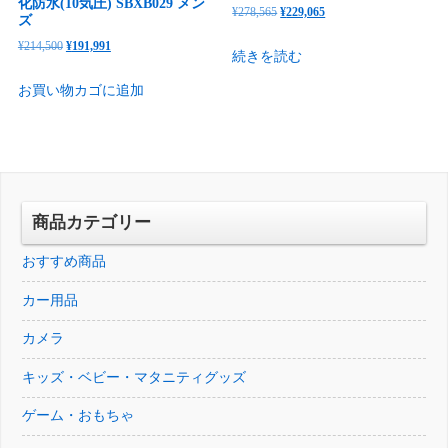
化防水(10気圧) SBXB029 メン
元
現
¥
278,565
¥
229,065
ズ
の
在
元
現
¥
214,500
¥
191,991
続きを読む
価
の
の
在
格
価
お買い物カゴに追加
価
の
は
格
格
価
¥278,565
は
は
格
で
¥229,065
¥214,500
は
し
で
で
¥191,991
た。
す。
し
で
商品カテゴリー
た。
す。
おすすめ商品
カー用品
カメラ
キッズ・ベビー・マタニティグッズ
ゲーム・おもちゃ