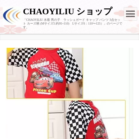
CHAOYILIU ショップ
「CHAOYILIU 水着 男の子 ラッシュガード キャップ パンツ 3点セッ
ト カーズ柄 (Mサイズ5:約95~110) Lサイズ6：110〜125）」のページで
す。