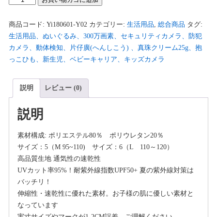
水
着
商品コード:
Yi180601-Y02
カテゴリー:
生活用品
,
総合商品
タグ:
男
生活用品、ぬいぐるみ、300万画素、セキュリティカメラ、防犯
の
カメラ、動体検知、片仔廣(へんしこう) 、真珠クリーム25g、抱
子
っこひも、新生児、ベビーキャリア、キッズカメラ
ラ
ッ
説明
レビュー (0)
シ
ュ
説明
ガ
ー
素材構成: ポリエステル80％ ポリウレタン20％
ド
サイズ：5（M 95~110) サイズ：6（L 110～120）
キ
高品質生地 通気性の速乾性
ャ
UVカット率95%！耐紫外線指数UPF50+ 夏の紫外線対策は
ッ
バッチリ！
プ
伸縮性・速乾性に優れた素材。お子様の肌に優しい素材と
パ
なっています
ン
実寸サイズやマークが1-2CM誤差、ご理解ください