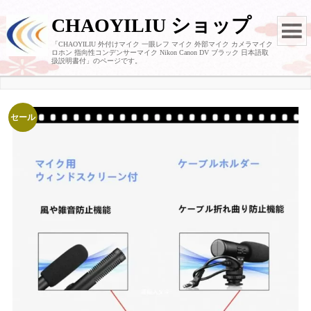
CHAOYILIU ショップ
「CHAOYILIU 外付けマイク 一眼レフ マイク 外部マイク カメラマイク
ロホン 指向性コンデンサーマイク Nikon Canon DV ブラック 日本語取
扱説明書付」のページです。
セール