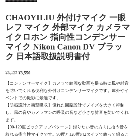
CHAOYILIU 外付けマイク 一眼
レフ マイク 外部マイク カメラマ
イクロホン 指向性コンデンサー
マイク Nikon Canon DV ブラッ
ク 日本語取扱説明書付
元
現
¥
8,127
¥
3,550
の
在
【コンデンサーマイク】カメラで綺麗な動画を撮る時に風や雑音
価
の
を防いでくれる便利な外付けコンデンサーマイクです。屋外やイ
格
価
ベントでの撮影に最適です。
は
格
【防振設計と衝撃吸収】優れた回路設計でノイズを大きく抑制
¥8,127
は
し、風の音やカメラマンの呼吸の音など小さな雑音を防いでくれ
で
¥3,550
ます。
し
で
【90-120度ピックアップパターン】録りたい音の方向に拾う音を
た。
す。
絞れる指向性マイクです。90度と120度の2タイプで絞って録るこ