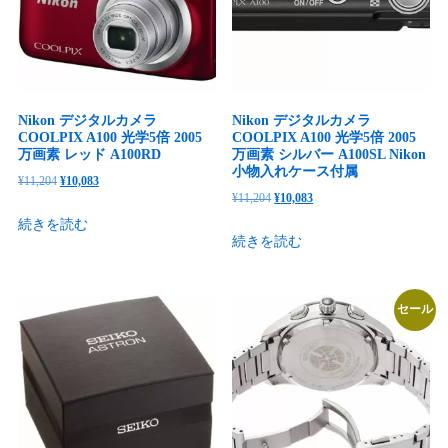
ブ
ラ
ッ
ク
日
Nikon デジタルカメラ
Nikon デジタルカメラ
本
COOLPIX A100 光学5倍 2005
COOLPIX A100 光学5倍 2005
万画素 レッド A100RD
万画素 シルバー A100SL Nikon
語
小物入れケース付属
取
元
現
¥
11,204
¥
10,083
元
現
¥
11,204
¥
10,083
扱
の
在
の
在
続きを読む
説
価
の
続きを読む
価
の
明
格
価
格
価
書
は
格
は
格
付
¥11,204
は
セール
¥11,204
は
個
で
¥10,083
で
¥10,083
し
で
し
で
た。
す。
た。
す。