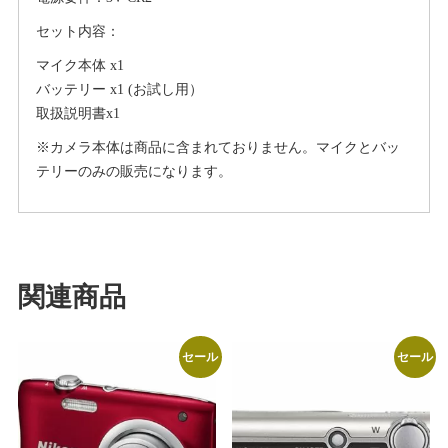
ク
ロ
セット内容：
ホ
マイク本体 x1
ン
バッテリー x1 (お試し用）
指
取扱説明書x1
向
※カメラ本体は商品に含まれておりません。マイクとバッ
性
テリーのみの販売になります。
コ
ン
デ
ン
サ
関連商品
ー
マ
イ
セール
セール
ク
Nikon
Canon
DV