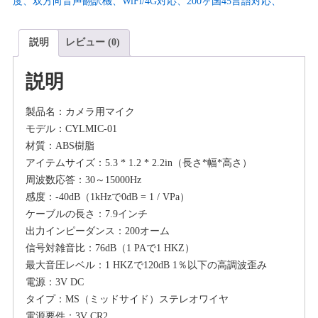
度、双方向音声翻訳機、WiFi/4G対応、200ヶ国45言語対応、
ク
一
説明
レビュー (0)
眼
レ
説明
フ
マ
製品名：カメラ用マイク
イ
モデル：CYLMIC-01
ク
材質：ABS樹脂
外
アイテムサイズ：5.3 * 1.2 * 2.2in（長さ*幅*高さ）
部
周波数応答：30～15000Hz
マ
感度：-40dB（1kHzで0dB = 1 / VPa）
イ
ケーブルの長さ：7.9インチ
ク
出力インピーダンス：200オーム
カ
信号対雑音比：76dB（1 PAで1 HKZ）
メ
最大音圧レベル：1 HKZで120dB 1％以下の高調波歪み
ラ
電源：3V DC
マ
タイプ：MS（ミッドサイド）ステレオワイヤ
イ
電源要件：3V CR2