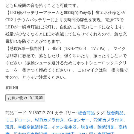
とも広範囲の音を拾うことも可能です。
【LED低バッテリーアラームと800時間の寿命】省エネ仕様と3V
CR2リチウムバッテリーにより長時間の稼働を実現。電源ONで
LEDが一瞬点灯後に消灯し、自動的に省電力モードになります。
残量が少なくなるとLEDが点滅して知らせてくれるので、急な充
電切れを防ぐことができます。
【感度&単一指向性】：-40dB（1KHzで0dB = 1V / Pa）。 マイク
は非常に敏感で、落としたり、強く叩いたり、振ったりしないで
ください（振動シューを避けるためにホットシューロックスクリ
ューを一番きつく締めてください）。 このマイクは単一指向性で
すので、どうぞご注意ください。
在庫1個
CHAOYILIU
お買い物カゴに追加
外
付
商品コード:
Yi180712-Z01
カテゴリー:
総合商品
タグ:
総合商品、
け
ミニドローン、WiFiカメラ付き、G-センサー、720Pカメラ付き、
マ
玩具、車載空気清浄器、イオン発生器、脱臭機、除菌消臭、高精
イ