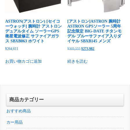
ASTRON(アストロン) [セイコ
[アストロン]ASTRON 腕時計
ーウォッチ] 腕時計 アストロン
ASTRON GPSソーラー 5周年
デュアルタイム ソーラーGPS
記念限定 BIG-DATE チタンモ
衛星電波修正 サファイアガラ
デル ブルーサファイア入りダ
ス SBXB063 ホワイト
イヤル SBXB145 メンズ
元
現
¥
264,611
¥
305,555
¥
273,982
の
在
お買い物カゴに追加
続きを読む
価
の
格
価
は
格
¥305,555
は
で
¥273,982
し
で
商品カテゴリー
た。
す。
おすすめ商品
カー用品