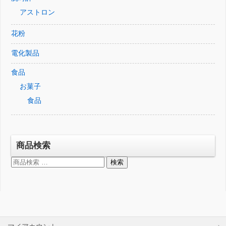
アストロン
花粉
電化製品
食品
お菓子
食品
商品検索
検
検索
索
対
象: