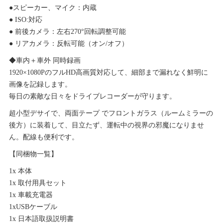
●スピーカー、マイク：内蔵
● ISO:対応
● 前後カメラ：左右270°回転調整可能
● リアカメラ：反転可能（オン/オフ）
◆車内＋車外 同時録画
1920×1080PのフルHD高画質対応して、細部まで漏れなく鮮明に
画像を記録します。
毎日の素敵な日々をドライブレコーダーが守ります。
超小型デサイで、両面テープ でフロントガラス（ルームミラーの
後方）に装着して、目立たず、運転中の視界の邪魔になりませ
ん。配線も便利です。
【同梱物一覧】
1x 本体
1x 取付用具セット
1x 車載充電器
1xUSBケーブル
1x 日本語取扱説明書