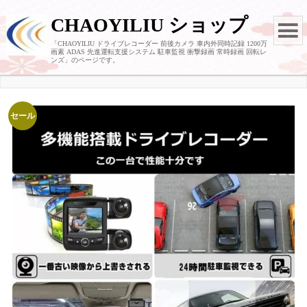
CHAOYILIU ショップ
「CHAOYILIU ドライブレコーダー 前後カメラ 車内外同時記録 1200万
画素 ADAS 先進運転支援システム 駐車監視 衝撃録画 常時録画 回転レ
ンズ」のページです。
セール