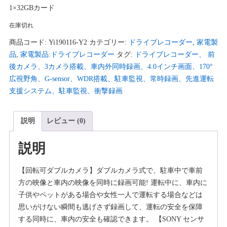
1×32GBカード
在庫切れ
商品コード:
Yi190116-Y2
カテゴリー:
ドライブレコーダー
,
家電製
品
,
家電製品:ドライブレコーダー
タグ:
ドライブレコーダー、 前
後カメラ、3カメラ搭載、車内外同時録画、4.0インチ画面、170°
広視野角、G-sensor、WDR搭載、駐車監視、常時録画、先進運転
支援システム、駐車監視、衝撃録画
説明
レビュー (0)
説明
【回転可ダブルカメラ】ダブルカメラ式で、駐車中で車前
方の映像と車内の映像を同時に録画可能! 運転中に、車内に
子供やペットがある場合や女性一人で運転する場合などは
思いがけない瞬間も逃げさず録画して、運転の安全を保障
する同時に、車内の安全も確認できます。 【SONY センサ