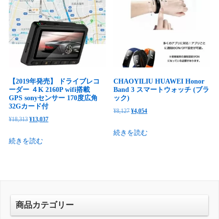
た。
す。
し
で
た。
す。
【2019年発売】 ドライブレコ
CHAOYILIU HUAWEI Honor
ーダー ４K 2160P wifi搭載
Band 3 スマートウォッチ (ブラ
GPS sonyセンサー 170度広角
ック)
32Gカード付
元
現
¥
8,127
¥
4,054
元
現
¥
18,313
¥
13,037
の
在
の
在
続きを読む
価
の
続きを読む
価
の
格
価
格
価
は
格
は
格
¥8,127
は
¥18,313
は
で
¥4,054
で
¥13,037
し
で
し
で
商品カテゴリー
た。
す。
た。
す。