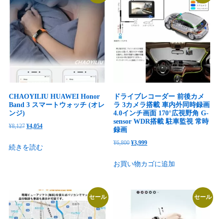
CHAOYILIU HUAWEI Honor
ドライブレコーダー 前後カメ
Band 3 スマートウォッチ (オレ
ラ 3カメラ搭載 車内外同時録画
ンジ)
4.0インチ画面 170°広視野角 G-
sensor WDR搭載 駐車監視 常時
元
現
¥
8,127
¥
4,054
録画
の
在
元
現
¥
6,800
¥
3,999
続きを読む
価
の
の
在
格
価
お買い物カゴに追加
価
の
は
格
格
価
¥8,127
は
は
格
で
¥4,054
セール
セール
¥6,800
は
し
で
で
¥3,999