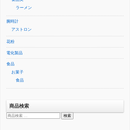
ラーメン
腕時計
アストロン
花粉
電化製品
食品
お菓子
食品
商品検索
検
検索
索
対