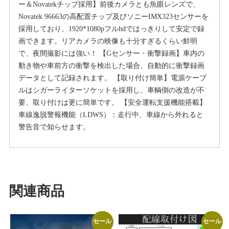
ー＆Novatekチップ採用】前後カメラとも魚眼レンズで、
Novatek 96663の高配置チップ及びソニーIMX323センサーを
採用しており、1920*1080pフルhdではっきりして安定で録
画できます。リアカメラの映像も十分すぎるくらい鮮明
で、夜間撮影には強い！ 【Gセンサー・衝撃録画】車内の
動き物や車前方の衝撃を検出した場合、自動的に衝撃録画
データとして記録されます。 【取り付け簡単】電源ケーブ
ルはシガーライターソケットを採用し、車輌側の改造が不
要、取り付けは更に簡単です。 【安全運転支援機能搭載】
車線逸脱警報機能（LDWS）：走行中、車線から外れると
警告音で知らせます。
関連商品
セール
セール