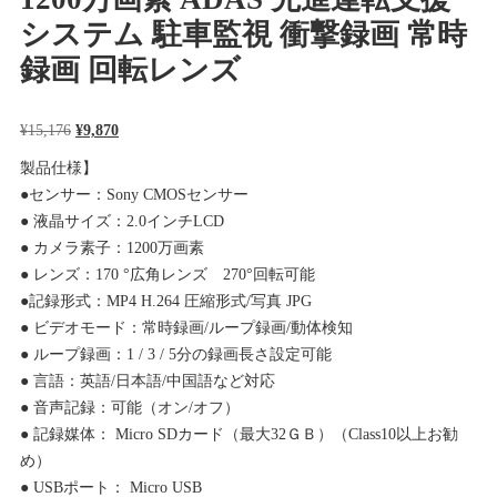
システム 駐車監視 衝撃録画 常時
録画 回転レンズ
元
現
¥
15,176
¥
9,870
の
在
製品仕様】
価
の
●センサー：Sony CMOSセンサー
格
価
● 液晶サイズ：2.0インチLCD
は
格
● カメラ素子：1200万画素
¥15,176
は
● レンズ：170 °広角レンズ 270°回転可能
で
¥9,870
●記録形式：MP4 H.264 圧縮形式/写真 JPG
し
で
● ビデオモード：常時録画/ループ録画/動体検知
た。
す。
● ループ録画：1 / 3 / 5分の録画長さ設定可能
● 言語：英語/日本語/中国語など対応
● 音声記録：可能（オン/オフ）
● 記録媒体： Micro SDカード（最大32ＧＢ）（Class10以上お勧
め）
● USBポート： Micro USB