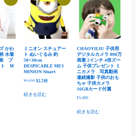
ズ かわ
ミニオン スチュアー
CHAOYILIU 子供用
柄 水着
ト ぬいぐるみ 約
デジタルカメラ 800万
温泉 プ
50×30cm
画素 2インチ 4倍ズー
ット Ｍ
DESPICABLE ME3
ム 子供プレゼント ミ
MINION Stuart
ニカメラ 写真動画
連続撮影 子供のおも
元
現
¥
3,259
¥
2,740
ちゃ 子供カメラ
の
在
16GBカード付属
続きを読む
価
の
¥
5,480
格
価
は
格
続きを読む
¥3,259
は
,813
で
¥2,740
し
で