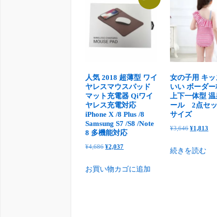
人気 2018 超薄型 ワイ
女の子用 キッ
ヤレスマウスパッド
いい ボーダー
マット充電器 Qiワイ
上下一体型 
ヤレス充電対応
ール 2点セ
iPhone X /8 Plus /8
サイズ
Samsung S7 /S8 /Note
元
現
¥
3,646
¥
1,813
8 多機能対応
の
在
元
現
¥
4,686
¥
2,037
続きを読む
価
の
の
在
格
価
お買い物カゴに追加
価
の
は
格
格
価
¥3,646
は
は
格
で
¥1
¥4,686
は
し
で
で
¥2,037