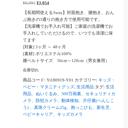
元
現
¥
6,091
¥
3,054
の
在
【長期間使える3way】対面抱き、腰抱き、おん
価
の
ぶ抱きの3通りの抱き方で使用可能です。
格
価
【洗濯機でお手入れ可能】ご家庭の洗濯機でお
は
格
手入れしていただけるので、いつでも清潔に保
¥6,091
は
てます
で
¥3,054
[対象] 3ヶ月 ～ 48ヶ月
し
で
[素材] ポリエステル100%
た。
す。
腰ベルトサイズ 56cm～120cm（男女兼用）
在庫切れ
商品コード:
Yi180919-Y01
カテゴリー:
キッズ・
ベビー・マタニティグッズ
,
生活用品
タグ:
生活
用品、ぬいぐるみ、300万画素、セキュリティカ
メラ、防犯カメラ、動体検知、片仔廣(へんしこ
う) 、真珠クリーム25g、抱っこひも、新生児、
ベビーキャリア、キッズカメラ