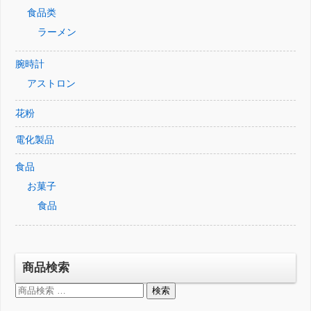
食品类
ラーメン
腕時計
アストロン
花粉
電化製品
食品
お菓子
食品
商品検索
検
検索
索