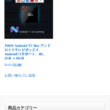
X96W Android TV Box アンド
ロイドテレビボックス
Android7.1サポート、4K、
2GB ＋16GB
元
現
¥
8,650
¥
5,500
の
在
お買い物カゴに追加
価
の
格
価
は
格
¥8,650
は
で
¥5,500
し
で
商品カテゴリー