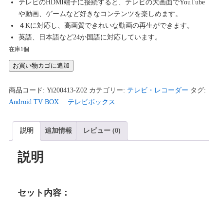
テレビのHDMI端子に接続すると、テレビの大画面でYouTube
や動画、ゲームなど好きなコンテンツを楽しめます。
４Kに対応し、高画質できれいな動画の再生ができます。
英語、日本語など24か国語に対応しています。
在庫1個
Android
お買い物カゴに追加
TV
BOX
商品コード:
Yi200413-Z02
カテゴリー:
テレビ・レコーダー
タグ:
TX6
Android TV BOX テレビボックス
4K
HDR
説明
追加情報
レビュー (0)
対
応
説明
WiFi2.4G
個
セット内容：