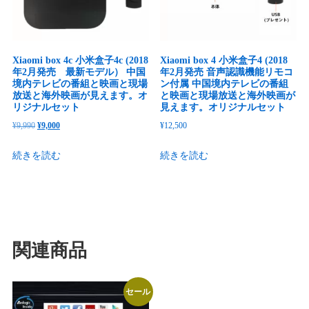
Xiaomi box 4c 小米盒子4c (2018
Xiaomi box 4 小米盒子4 (2018
年2月発売 最新モデル） 中国
年2月発売 音声認識機能リモコ
境内テレビの番組と映画と現場
ン付属 中国境内テレビの番組
放送と海外映画が見えます。オ
と映画と現場放送と海外映画が
リジナルセット
見えます。オリジナルセット
元
現
¥
9,990
¥
9,000
¥
12,500
の
在
続きを読む
続きを読む
価
の
格
価
は
格
¥9,990
は
で
¥9,000
し
で
関連商品
た。
す。
セール