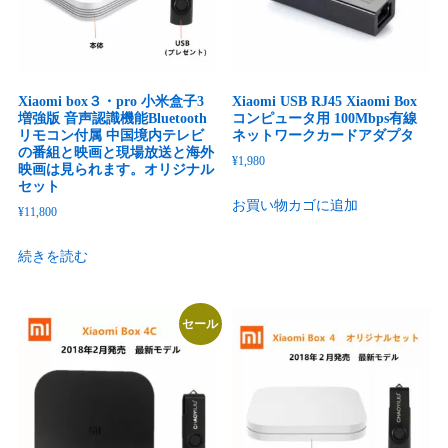
Xiaomi box３・pro 小米盒子3
Xiaomi USB RJ45 Xiaomi Box
増強版 音声認識機能Bluetooth
コンピュータ用 100Mbps有線
リモコン付属 中国境内テレビ
ネットワークカードアダプタ
の番組と映画と現場放送と海外
¥
1,980
映画は見られます。オリジナル
セット
お買い物カゴに追加
¥
11,800
続きを読む
セール