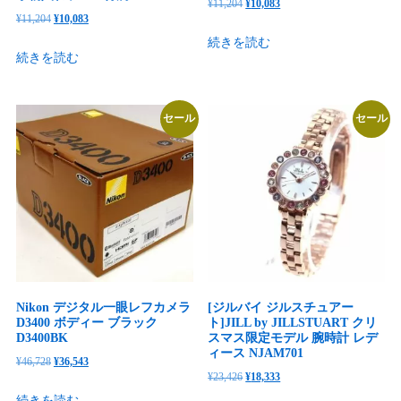
元
現
¥
11,204
¥
10,083
元
現
¥
11,204
¥
10,083
の
在
の
在
続きを読む
価
の
続きを読む
価
の
格
価
格
価
は
格
は
格
¥11,204
は
セール
セール
¥11,204
は
で
¥10,083
で
¥10,083
し
で
し
で
た。
す。
た。
す。
Nikon デジタル一眼レフカメラ
[ジルバイ ジルスチュアー
D3400 ボディー ブラック
ト]JILL by JILLSTUART クリ
D3400BK
スマス限定モデル 腕時計 レデ
ィース NJAM701
元
現
¥
46,728
¥
36,543
元
現
¥
23,426
¥
18,333
の
在
の
在
続きを読む