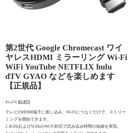
第2世代 Google Chromecast ワイ
ヤレスHDMI ミラーリング Wi-Fi
WiFi YouTube NETFLIX hulu
dTV GYAO などを楽しめます
【正規品】
元
現
¥
5,276
¥
5,073
の
在
テレビのHDMI端子に差し込み、Wi-Fiにつなぐだけで、ストリー
価
の
ミングを開始できます。
格
価
2.4GHzおよび5GHzのWi-Fi対応で読み込み時間の短縮を実現。
は
格