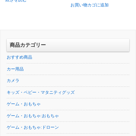
価
の
お買い物カゴに追加
価
の
格
価
格
価
は
格
は
格
¥46,728
は
¥23,426
は
で
¥36,543
で
¥18,333
し
で
し
で
商品カテゴリー
た。
す。
た。
す。
おすすめ商品
カー用品
カメラ
キッズ・ベビー・マタニティグッズ
ゲーム・おもちゃ
ゲーム・おもちゃ:おもちゃ
ゲーム・おもちゃ:ドローン