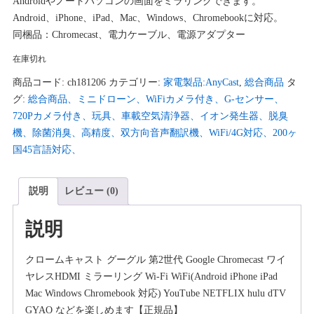
Androidやノートパソコンの画面をミラリングできます。
¥5,276
は
Android、iPhone、iPad、Mac、Windows、Chromebookに対応。
で
¥5,073
同梱品：Chromecast、電力ケーブル、電源アダプター
し
で
在庫切れ
た。
す。
商品コード:
ch181206
カテゴリー:
家電製品:AnyCast
,
総合商品
タ
グ:
総合商品、ミニドローン、WiFiカメラ付き、G-センサー、
720Pカメラ付き、玩具、車載空気清浄器、イオン発生器、脱臭
機、除菌消臭、高精度、双方向音声翻訳機、WiFi/4G対応、200ヶ
国45言語対応、
説明
レビュー (0)
説明
クロームキャスト グーグル 第2世代 Google Chromecast ワイ
ヤレスHDMI ミラーリング Wi-Fi WiFi(Android iPhone iPad
Mac Windows Chromebook 対応) YouTube NETFLIX hulu dTV
GYAO などを楽しめます【正規品】