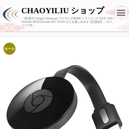
CHAOYILIU ショップ
「第2世代 Google Chromecast ワイヤレスHDMI ミラーリング Wi-Fi WiFi
YouTube NETFLIX hulu dTV GYAO などを楽しめます【正規品】」のペ
ージです。
セール