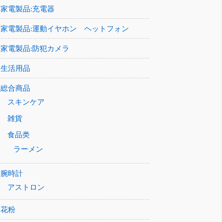
家電製品:充電器
家電製品:運動イヤホン ヘットフォン
家電製品:防犯カメラ
生活用品
総合商品
スキンケア
雑貨
食品类
ラーメン
腕時計
アストロン
花粉