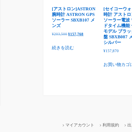
[アストロン]ASTRON
[セイコーウォ
腕時計 ASTRON GPS
時計 アストロン
ソーラー SBXB107 メ
ソーラー電波
ンズ
ドタイム機能
モデル ブラ
元
現
¥
203,500
¥
157,768
盤 SBXB087
の
在
シルバー
続きを読む
価
の
¥
157,870
格
価
は
格
お買い物カゴ
¥203,500
は
で
¥157,768
し
で
た。
す。
マイアカウント
利用規約
出