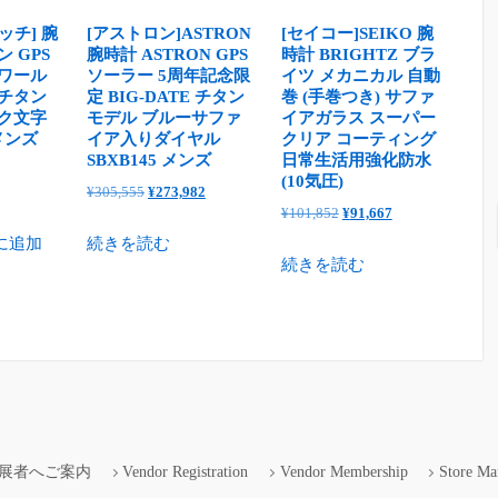
ィ
ー
ッチ] 腕
[アストロン]ASTRON
[セイコー]SEIKO 腕
 GPS
腕時計 ASTRON GPS
時計 BRIGHTZ ブラ
ス
 ワール
ソーラー 5周年記念限
イツ メカニカル 自動
ピ
 チタン
定 BIG-DATE チタン
巻 (手巻つき) サファ
ン
ック文字
モデル ブルーサファ
イアガラス スーパー
 メンズ
イア入りダイヤル
クリア コーティング
ク
SBXB145 メンズ
日常生活用強化防水
個
(10気圧)
元
現
¥
305,555
¥
273,982
元
現
¥
101,852
¥
91,667
の
在
の
在
に追加
続きを読む
価
の
続きを読む
価
の
格
価
格
価
は
格
は
格
¥305,555
は
¥101,852
は
で
¥273,982
で
¥91,667
し
で
し
で
た。
す。
た。
す。
展者へご案内
Vendor Registration
Vendor Membership
Store Ma