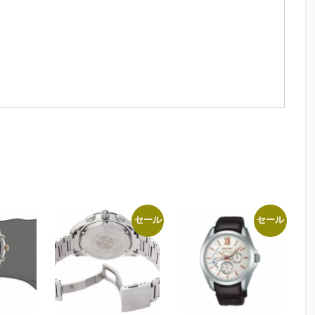
ス
キ
ー
文
字
盤
ク
ロ
コ
ダ
イ
ル
バ
セール
セール
ン
ド
SSVW116
レ
デ