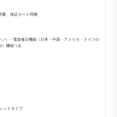
ア
Sakura(サ
明書、保証カード同梱
ク
ラ)
Blooming
限
ーン）・電波修正機能（日本・中国・アメリカ・ドイツの
定
付）機能つき
2,500
本
ソ
ー
ラ
ー
電
波
ス
ワ
スレットタイプ
ロ
フ