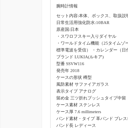
腕時計情報
セット内容:本体、ボックス、取扱説
日常生活用強化防水:10BAR
原産国:日本
・スワロフスキー入りダイヤル
・ワールドタイム機能（25タイムゾ
標準電波を受信） ・カレンダー（日
ブランド LUKIA(ルキア)
型番 SSVW116
発売年 2018
ケースの形状 樽型
風防素材 サファイアガラス
表示タイプ アナログ
留め金 三ツ折れプッシュタイプ中留
ケース素材 ステンレス
ケース厚 7.6 millimeters
バンド素材・タイプ 革バンド ブレ
バンド長 レディース