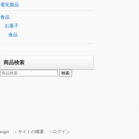
電化製品
食品
お菓子
食品
商品検索
検
検索
索
対
象:
nager
サイトの概要
ログイン