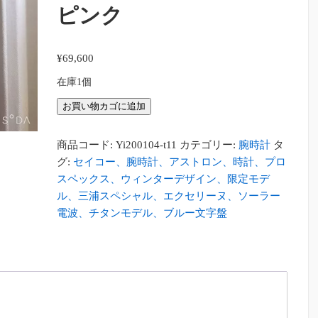
ピンク
¥
69,600
在庫1個
[セ
お買い物カゴに追加
イ
コ
商品コード:
Yi200104-t11
カテゴリー:
腕時計
タ
ー
グ:
セイコー、腕時計、アストロン、時計、プロ
ウ
スペックス、ウィンターデザイン、限定モデ
ォ
ル、三浦スペシャル、エクセリーヌ、ソーラー
ッ
電波、チタンモデル、ブルー文字盤
チ]
腕
時
計
ル
キ