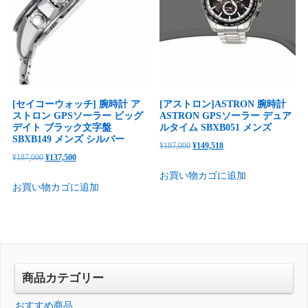
た。
す。
た。
す。
[セイコーウォッチ] 腕時計 ア
[アストロン]ASTRON 腕時計
ストロン GPSソーラー ビッグ
ASTRON GPSソーラー デュア
デイト ブラック文字盤
ルタイム SBXB051 メンズ
SBXB149 メンズ シルバー
元
現
¥
187,000
¥
149,518
元
現
¥
187,000
¥
137,500
の
在
の
在
お買い物カゴに追加
価
の
お買い物カゴに追加
価
の
格
価
格
価
は
格
は
格
¥187,000
は
¥187,000
は
で
¥149,518
で
¥137,500
し
で
し
で
商品カテゴリー
た。
す。
た。
す。
おすすめ商品