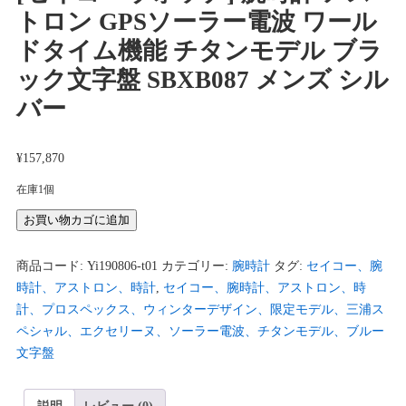
トロン GPSソーラー電波 ワール
ドタイム機能 チタンモデル ブラ
ック文字盤 SBXB087 メンズ シル
バー
¥
157,870
在庫1個
[セ
お買い物カゴに追加
イ
コ
商品コード:
Yi190806-t01
カテゴリー:
腕時計
タグ:
セイコー、腕
ー
時計、アストロン、時計
,
セイコー、腕時計、アストロン、時
ウ
計、プロスペックス、ウィンターデザイン、限定モデル、三浦ス
ォ
ペシャル、エクセリーヌ、ソーラー電波、チタンモデル、ブルー
ッ
文字盤
チ]
腕