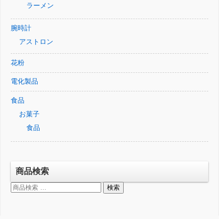
ラーメン
腕時計
アストロン
花粉
電化製品
食品
お菓子
食品
商品検索
検
検索
索
対