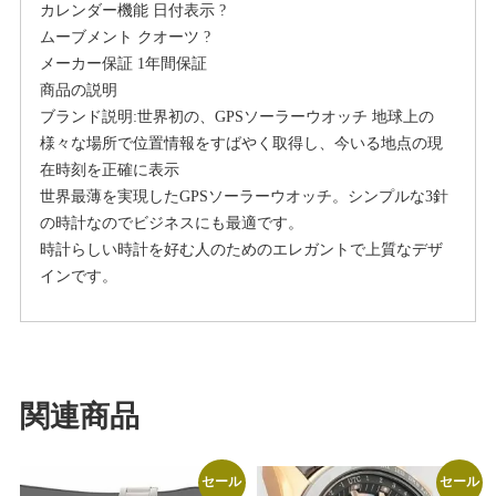
カレンダー機能 日付表示 ?
イ
ムーブメント クオーツ ?
ム
メーカー保証 1年間保証
機
商品の説明
能
ブランド説明:世界初の、GPSソーラーウオッチ 地球上の
チ
様々な場所で位置情報をすばやく取得し、今いる地点の現
タ
在時刻を正確に表示
ン
世界最薄を実現したGPSソーラーウオッチ。シンプルな3針
モ
の時計なのでビジネスにも最適です。
デ
時計らしい時計を好む人のためのエレガントで上質なデザ
ル
インです。
ブ
ラ
ッ
ク
文
関連商品
字
盤
SBXB087
セール
セール