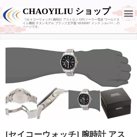
CHAOYILIU ショップ
「[セイコーウォッチ] 腕時計 アストロン GPSソーラー電波 ワールドタ
イム機能 チタンモデル ブラック文字盤 SBXB087 メンズ シルバー」の
ページです。
[セイコーウォッチ] 腕時計 アス