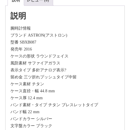
説明
レビュー (0)
時
計
説明
ア
ス
腕時計情報
ト
ブランド ASTRON(アストロン)
ロ
型番 SBXB087
ン
発売年 2016
GPS
ケースの形状 ラウンドフェイス
ソ
風防素材 サファイアガラス
ー
表示タイプ 多針アナログ表示?
ラ
留め金 三ツ折れプッシュタイプ中留
ー
ケース素材 チタン
電
ケース直径・幅 44.8 mm
波
ケース厚 12.4 mm
ワ
バンド素材・タイプ チタン ブレスレットタイプ
ー
バンド幅 22 mm
ル
バンドカラー シルバー
ド
文字盤カラー ブラック
タ