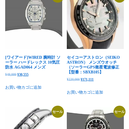
メ
ン
ズ
シ
ル
バ
ー
個
[ワイアード]WIRED 腕時計 ソ
セイコーアストロン（SEIKO
ーラー ハードレックス 10気圧
ASTRON） メンズウオッチ
防水 AGAD064 メンズ
（ソーラーGPS衛星電波修正
【型番：SBXB105】
元
現
¥
48,889
¥
30,555
元
現
¥
220,000
¥
171,111
の
在
の
在
お買い物カゴに追加
価
の
お買い物カゴに追加
価
の
格
価
格
価
は
格
は
格
¥48,889
は
セール
セール
¥220,000
は
で
¥30,555
で
¥171,111
し
で
し
で