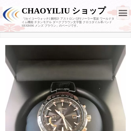
CHAOYILIU ショップ
「[セイコーウォッチ] 腕時計 アストロン GPSソーラー電波 ワールドタ
イム機能 チタンモデル ダークブラウン文字盤 クロコダイル革バンド
SBXB096 メンズ ブラウン」のページです。