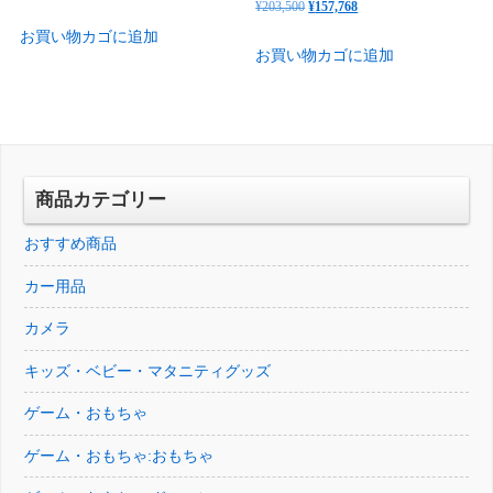
元
現
¥
203,500
¥
157,768
の
在
の
在
お買い物カゴに追加
価
の
お買い物カゴに追加
価
の
格
価
格
価
は
格
は
格
¥242,000
は
¥203,500
は
で
¥193,600
で
¥157,768
し
で
し
で
商品カテゴリー
た。
す。
た。
す。
おすすめ商品
カー用品
カメラ
キッズ・ベビー・マタニティグッズ
ゲーム・おもちゃ
ゲーム・おもちゃ:おもちゃ