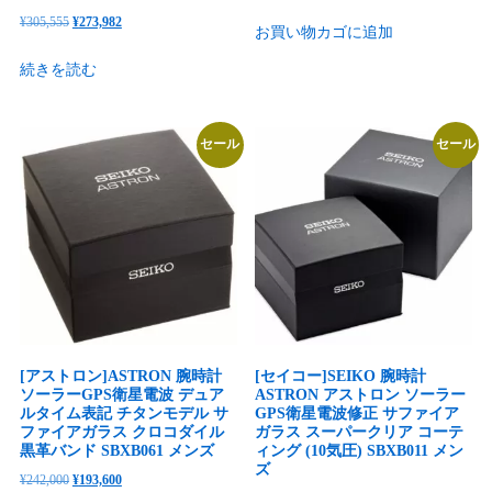
の
在
元
現
¥
305,555
¥
273,982
お買い物カゴに追加
価
の
の
在
格
価
続きを読む
価
の
は
格
格
価
¥187,000
は
は
格
で
¥149,518
セール
セール
¥305,555
は
し
で
で
¥273,982
た。
す。
し
で
た。
す。
[アストロン]ASTRON 腕時計
[セイコー]SEIKO 腕時計
ソーラーGPS衛星電波 デュア
ASTRON アストロン ソーラー
ルタイム表記 チタンモデル サ
GPS衛星電波修正 サファイア
ファイアガラス クロコダイル
ガラス スーパークリア コーテ
黒革バンド SBXB061 メンズ
ィング (10気圧) SBXB011 メン
ズ
元
現
¥
242,000
¥
193,600