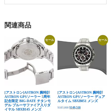
関連商品
セール
セール
[アストロン]ASTRON 腕時計
[アストロン]ASTRON 腕時計
ASTRON GPSソーラー 5周年
ASTRON GPSソーラー デュア
記念限定 BIG-DATE チタンモ
ルタイム SBXB051 メンズ
デル ブルーサファイア入りダ
元
現
¥
187,000
¥
149,518
イヤル SBXB145 メンズ