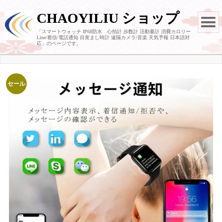
CHAOYILIU ショップ
「スマートウォッチ IP68防水 心拍計 歩数計 活動量計 消費カロリー
Line/着信/電話通知 目覚まし時計 遠隔カメラ/音楽 天気予報 日本語対
応」のページです。
セール