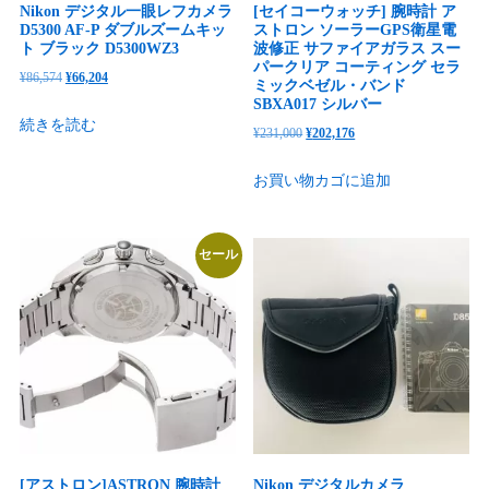
Nikon デジタル一眼レフカメラ
[セイコーウォッチ] 腕時計 ア
D5300 AF-P ダブルズームキッ
ストロン ソーラーGPS衛星電
ト ブラック D5300WZ3
波修正 サファイアガラス スー
パークリア コーティング セラ
元
現
¥
86,574
¥
66,204
ミックベゼル・バンド
の
在
SBXA017 シルバー
続きを読む
価
の
元
現
¥
231,000
¥
202,176
格
価
の
在
お買い物カゴに追加
は
格
価
の
¥86,574
は
格
価
で
¥66,204
は
格
セール
し
で
¥231,000
は
た。
す。
で
¥202,176
し
で
た。
す。
[アストロン]ASTRON 腕時計
Nikon デジタルカメラ