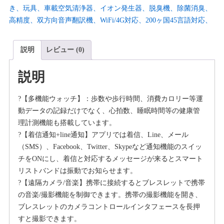
き、玩具、車載空気清浄器、イオン発生器、脱臭機、除菌消臭、
高精度、双方向音声翻訳機、WiFi/4G対応、200ヶ国45言語対応、
説明
レビュー (0)
説明
?【多機能ウォッチ】：歩数や歩行時間、消費カロリー等運
動データの記録だけでなく、心拍数、睡眠時間等の健康管
理計測機能も搭載しています。
?【着信通知+line通知】アプリでは着信、Line、メール
（SMS）、Facebook、Twitter、Skypeなど通知機能のスイッ
チをONにし、着信と対応するメッセージが来るとスマート
リストバンドは振動でお知らせます。
?【遠隔カメラ/音楽】携帯に接続するとブレスレットで携帯
の音楽/撮影機能を制御できます。携帯の撮影機能を開き、
ブレスレットのカメラコントロールインタフェースを長押
すと撮影できます。