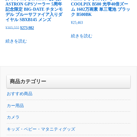
ASTRON GPSソーラー 5周年
COOLPIX B500 光学40倍ズー
記念限定 BIG-DATE チタンモ
ム 1602万画素 単三電池 ブラッ
デル ブルーサファイア入りダ
ク B500BK
イヤル SBXB145 メンズ
¥
25,463
元
現
¥
305,555
¥
273,982
の
在
続きを読む
続きを読む
価
の
格
価
は
格
¥305,555
は
で
¥273,982
し
で
商品カテゴリー
た。
す。
おすすめ商品
カー用品
カメラ
キッズ・ベビー・マタニティグッズ