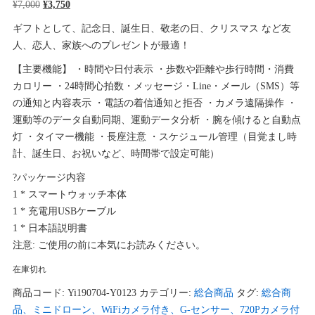
元
現
¥
7,000
¥
3,750
の
在
ギフトとして、記念日、誕生日、敬老の日、クリスマス など友
価
の
人、恋人、家族へのプレゼントが最適！
格
価
【主要機能】 ・時間や日付表示 ・歩数や距離や歩行時間・消費
は
格
カロリー ・24時間心拍数・メッセージ・Line・メール（SMS）等
¥7,000
は
の通知と内容表示 ・電話の着信通知と拒否 ・カメラ遠隔操作 ・
で
¥3,750
運動等のデータ自動同期、運動データ分析 ・腕を傾けると自動点
し
で
灯 ・タイマー機能 ・長座注意 ・スケジュール管理（目覚まし時
た。
す。
計、誕生日、お祝いなど、時間帯で設定可能）
?パッケージ内容
1 * スマートウォッチ本体
1 * 充電用USBケーブル
1 * 日本語説明書
注意: ご使用の前に本気にお読みください。
在庫切れ
商品コード:
Yi190704-Y0123
カテゴリー:
総合商品
タグ:
総合商
品、ミニドローン、WiFiカメラ付き、G-センサー、720Pカメラ付