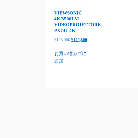
VIEWSONIC
4K/3500LM
VIDEOPROIETTORE
PX747-4K
元
現
¥
158,000
¥
125,800
の
在
お買い物カゴに
価
の
追加
格
価
は
格
¥158,000
は
で
¥125,800
し
で
た。
す。