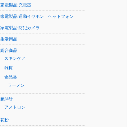
家電製品:充電器
家電製品:運動イヤホン ヘットフォン
家電製品:防犯カメラ
生活用品
総合商品
スキンケア
雑貨
食品类
ラーメン
腕時計
アストロン
花粉