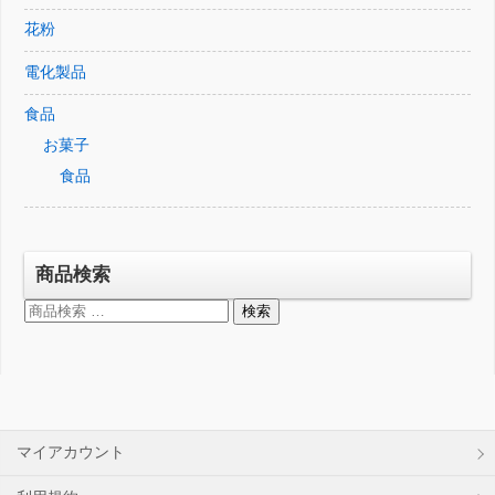
花粉
電化製品
食品
お菓子
食品
商品検索
検
検索
索
対
象:
マイアカウント