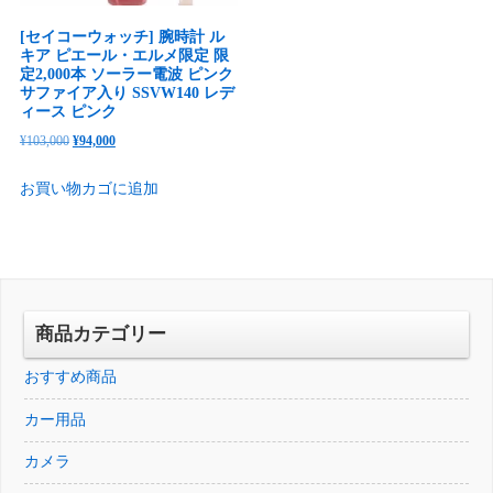
[セイコーウォッチ] 腕時計 ル
キア ピエール・エルメ限定 限
定2,000本 ソーラー電波 ピンク
サファイア入り SSVW140 レデ
ィース ピンク
元
現
¥
103,000
¥
94,000
の
在
お買い物カゴに追加
価
の
格
価
は
格
¥103,000
は
で
¥94,000
し
で
商品カテゴリー
た。
す。
おすすめ商品
カー用品
カメラ