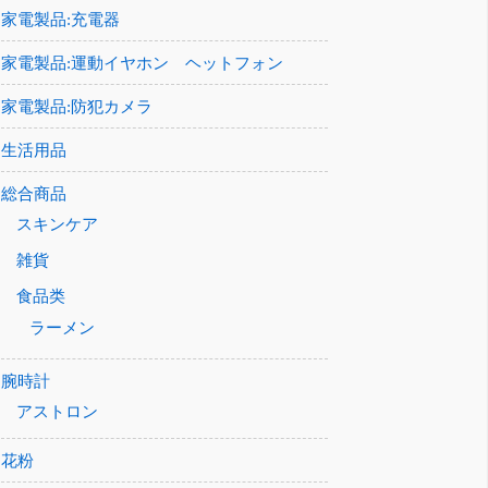
家電製品:充電器
家電製品:運動イヤホン ヘットフォン
家電製品:防犯カメラ
生活用品
総合商品
スキンケア
雑貨
食品类
ラーメン
腕時計
アストロン
花粉