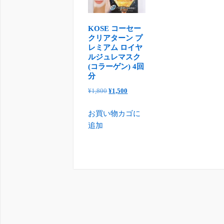
KOSE コーセー
クリアターン プ
レミアム ロイヤ
ルジュレマスク
(コラーゲン) 4回
分
元
現
¥
1,800
¥
1,500
の
在
お買い物カゴに
価
の
追加
格
価
は
格
¥1,800
は
で
¥1,500
し
で
た。
す。