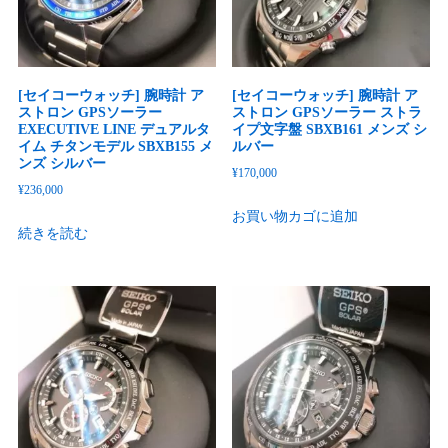
[セイコーウォッチ] 腕時計 ア
[セイコーウォッチ] 腕時計 ア
ストロン GPSソーラー
ストロン GPSソーラー ストラ
EXECUTIVE LINE デュアルタ
イプ文字盤 SBXB161 メンズ シ
イム チタンモデル SBXB155 メ
ルバー
ンズ シルバー
¥
170,000
¥
236,000
お買い物カゴに追加
続きを読む