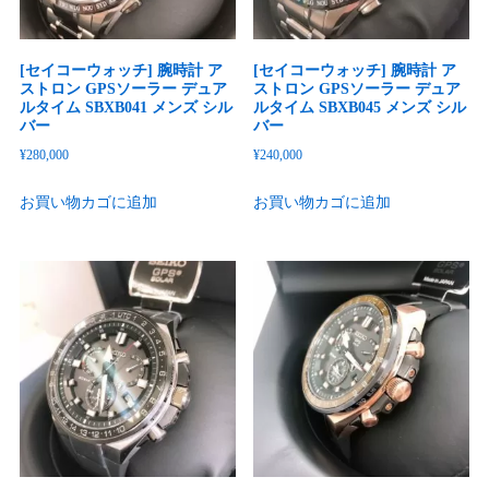
[セイコーウォッチ] 腕時計 ア
[セイコーウォッチ] 腕時計 ア
ストロン GPSソーラー デュア
ストロン GPSソーラー デュア
ルタイム SBXB041 メンズ シル
ルタイム SBXB045 メンズ シル
バー
バー
¥
280,000
¥
240,000
お買い物カゴに追加
お買い物カゴに追加