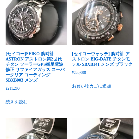
[セイコー]SEIKO 腕時計
[セイコーウォッチ] 腕時計 ア
ASTRON アストロン第2世代
ストロン BIG-DATE チタンモ
チタン ソーラーGPS衛星電波
デル SBXB141 メンズ ブラック
修正 サファイアガラス スーパ
¥
220,000
ークリア コーティング
SBXB003 メンズ
お買い物カゴに追加
¥
211,200
続きを読む