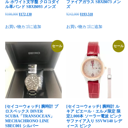
ル ホワイト文字盤 クロコダイ
ファイアガラス SBXB073 メン
ル革バンド SBXB093 メンズ
ズ
元
現
元
現
¥
198,000
¥
172,130
¥
242,000
¥
193,518
の
在
の
在
お買い物カゴに追加
お買い物カゴに追加
価
の
価
の
格
価
格
価
は
格
は
格
セール
セール
¥198,000
は
¥242,000
は
で
¥172,130
で
¥193,518
し
で
し
で
た。
す。
た。
す。
[セイコーウォッチ] 腕時計 プ
[セイコーウォッチ] 腕時計 ル
ロスペックス DIVER
キア ピエール・エルメ限定 限
SCUBA「TRANSOCEAN」
定2,000本 ソーラー電波 ピンク
MECHACHRONO LINE
サファイア入り SSVW140 レデ
SBEC001 シルバー
ィース ピンク