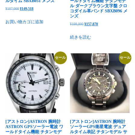
ルタイム SBXB051 メンズ
ールドタイム機能 チタンモデ
ル ダークブラウン文字盤 クロ
元
現
¥
187,000
¥
149,518
コダイル革バンド SBXB096 メ
の
在
ンズ
お買い物カゴに追加
価
の
元
現
¥
198,000
¥
157,870
格
価
の
在
続きを読む
は
格
価
の
¥187,000
は
格
価
で
¥149,518
は
格
セール
セール
し
で
¥198,000
は
た。
す。
で
¥157,870
し
で
た。
す。
[アストロン]ASTRON 腕時計
[アストロン]ASTRON 腕時計
ASTRON GPSソーラー電波 ワ
ソーラーGPS衛星電波 デュア
ールドタイム機能 チタンモデ
ルタイム表記 チタンモデル サ