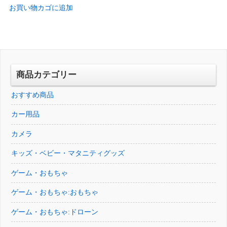
お買い物カゴに追加
価
の
格
価
は
格
¥50,417
は
で
¥40,232
し
で
商品カテゴリー
た。
す。
おすすめ商品
カー用品
カメラ
キッズ・ベビー・マタニティグッズ
ゲーム・おもちゃ
ゲーム・おもちゃ:おもちゃ
ゲーム・おもちゃ:ドローン