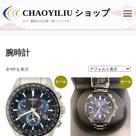
CHAOYILIU ショップ
タグ:
腕時計
の記事一覧ページです。
腕時計
全9件を表示
セール
セール