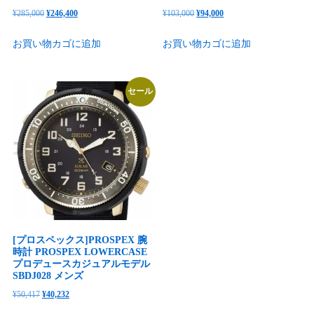
元
現
元
現
¥
285,000
¥
246,400
¥
103,000
¥
94,000
の
在
の
在
お買い物カゴに追加
お買い物カゴに追加
価
の
価
の
格
価
格
価
は
格
は
格
セール
¥285,000
は
¥103,000
は
で
¥246,400
で
¥94,000
し
で
し
で
た。
す。
た。
す。
[プロスペックス]PROSPEX 腕
時計 PROSPEX LOWERCASE
プロデュースカジュアルモデル
SBDJ028 メンズ
元
現
¥
50,417
¥
40,232
の
在