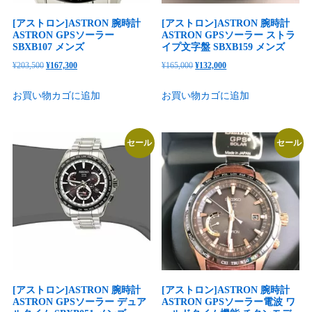
[アストロン]ASTRON 腕時計
[アストロン]ASTRON 腕時計
ASTRON GPSソーラー
ASTRON GPSソーラー ストラ
SBXB107 メンズ
イプ文字盤 SBXB159 メンズ
元
現
元
現
¥
203,500
¥
167,300
¥
165,000
¥
132,000
の
在
の
在
お買い物カゴに追加
お買い物カゴに追加
価
の
価
の
格
価
格
価
は
格
は
格
セール
セール
¥203,500
は
¥165,000
は
で
¥167,300
で
¥132,000
し
で
し
で
た。
す。
た。
す。
[アストロン]ASTRON 腕時計
[アストロン]ASTRON 腕時計
ASTRON GPSソーラー デュア
ASTRON GPSソーラー電波 ワ