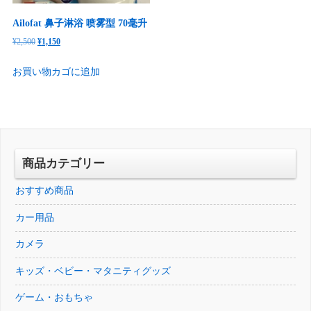
Ailofat 鼻子淋浴 喷雾型 70毫升
元
現
¥
2,500
¥
1,150
の
在
お買い物カゴに追加
価
の
格
価
は
格
¥2,500
は
で
¥1,150
し
で
商品カテゴリー
た。
す。
おすすめ商品
カー用品
カメラ
キッズ・ベビー・マタニティグッズ
ゲーム・おもちゃ