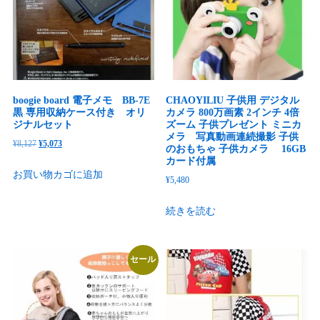
た。
す。
た。
す。
boogie board 電子メモ BB-7E
CHAOYILIU 子供用 デジタル
黒 専用収納ケース付き オリ
カメラ 800万画素 2インチ 4倍
ジナルセット
ズーム 子供プレゼント ミニカ
メラ 写真動画連続撮影 子供
元
現
¥
8,127
¥
5,073
のおもちゃ 子供カメラ 16GB
の
在
カード付属
お買い物カゴに追加
価
の
¥
5,480
格
価
続きを読む
は
格
¥8,127
は
で
¥5,073
セール
し
で
た。
す。