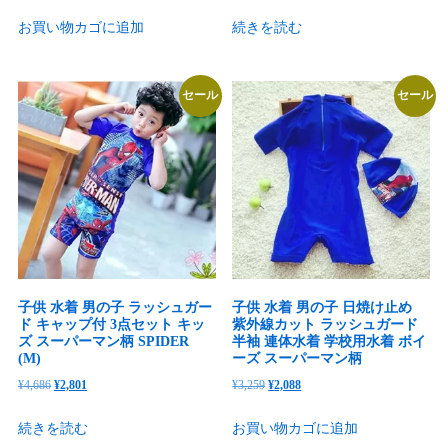
の
在
の
在
お買い物カゴに追加
続きを読む
価
の
価
の
格
価
格
価
は
格
は
格
セール
セール
¥3,565
は
¥3,646
は
で
¥988
で
¥1,813
し
で
し
で
た。
す。
た。
す。
子供 水着 男の子 ラッシュガー
子供 水着 男の子 日焼け止め
ド キャップ付 3点セット キッ
紫外線カット ラッシュガード
ズ スーパーマン柄 SPIDER
半袖 連体水着 学校用水着 ボイ
(M)
ーズ スーパーマン柄
元
現
元
現
¥
4,686
¥
2,801
¥
3,259
¥
2,088
の
在
の
在
続きを読む
お買い物カゴに追加
価
の
価
の