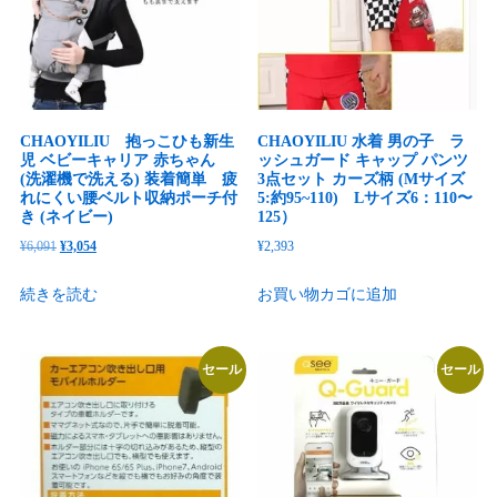
CHAOYILIU 抱っこひも新生
CHAOYILIU 水着 男の子 ラ
児 ベビーキャリア 赤ちゃん
ッシュガード キャップ パンツ
(洗濯機で洗える) 装着簡単 疲
3点セット カーズ柄 (Mサイズ
れにくい腰ベルト収納ポーチ付
5:約95~110) Lサイズ6：110〜
き (ネイビー)
125）
元
現
¥
6,091
¥
3,054
¥
2,393
の
在
続きを読む
お買い物カゴに追加
価
の
格
価
は
格
セール
セール
¥6,091
は
で
¥3,054
し
で
た。
す。