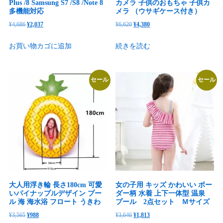
Plus /8 Samsung S7 /S8 /Note 8
カメラ 子供のおもちゃ 子供カ
多機能対応
メラ （ウサギケース付き）
元
現
元
現
¥
4,686
¥
2,037
¥
6,620
¥
4,380
の
在
の
在
お買い物カゴに追加
続きを読む
価
の
価
の
格
価
格
価
は
格
は
格
セール
セール
¥4,686
は
¥6,620
は
で
¥2,037
で
¥4,380
し
で
し
で
た。
す。
た。
す。
大人用浮き輪 長さ180cm 可愛
女の子用 キッズ かわいい ボー
いパイナップルデザイン プー
ダー柄 水着 上下一体型 温泉
ル 海 海水浴 フロート うきわ
プール 2点セット Ｍサイズ
元
現
元
現
¥
3,565
¥
988
¥
3,646
¥
1,813