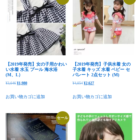
【2019年発売】女の子用かわい
【2019年発売】子供水着 女の
い水着 水玉 プール 海水浴
子水着 キッズ 水着 ベビー セ
(M、L）
パレート 2点セット (M)
元
現
元
現
¥
3,646
¥
1,980
¥
4,054
¥
2,627
の
在
の
在
お買い物カゴに追加
お買い物カゴに追加
価
の
価
の
格
価
格
価
は
格
は
格
セール
¥3,646
は
¥4,054
は
で
¥1,980
で
¥2,627
し
で
し
で