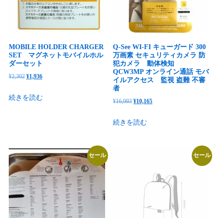
MOBILE HOLDER CHARGER
Q-See WI-FI キューガード 300
SET マグネットモバイルホル
万画素 セキュリティカメラ 防
ダーセット
犯カメラ 動体検知
QCW3MP オンライン通話 モバ
元
現
¥
2,302
¥
1,936
イルアクセス 監視 盗難 不審
の
在
者
続きを読む
価
の
元
現
¥
16,093
¥
10,165
格
価
の
在
続きを読む
は
格
価
の
¥2,302
は
格
価
で
¥1,936
は
格
セール
セール
し
で
¥16,093
は
た。
す。
で
¥10,165
し
で
た。
す。