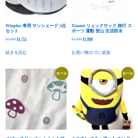
Winplus 車用 サンシェード 3点
Xiaomi リュックサック 旅行 ス
セット
ポーツ 運動 登山 生活防水
元
現
元
現
¥
2,648
¥
1,711
¥
3,500
¥
1,980
の
在
の
在
続きを読む
お買い物カゴに追加
価
の
価
の
格
価
格
価
は
格
は
格
セール
セール
¥2,648
は
¥3,500
は
で
¥1,711
で
¥1,980
し
で
し
で
た。
す。
た。
す。