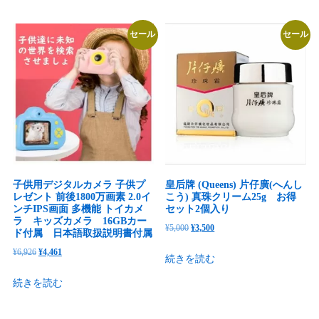
格
価
格
価
は
格
は
格
セール
セール
¥4,686
は
¥3,259
は
で
¥2,801
で
¥2,088
し
で
し
で
た。
す。
た。
す。
子供用デジタルカメラ 子供プ
皇后牌 (Queens) 片仔廣(へんし
レゼント 前後1800万画素 2.0イ
こう) 真珠クリーム25g お得
ンチIPS画面 多機能 トイカメ
セット2個入り
ラ キッズカメラ 16GBカー
元
現
¥
5,000
¥
3,500
ド付属 日本語取扱説明書付属
の
在
元
現
¥
6,926
¥
4,461
続きを読む
価
の
の
在
格
価
続きを読む
価
の
は
格
格
価
¥5,000
は