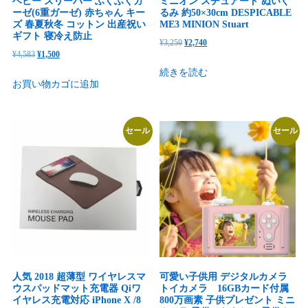
ベビー スリーパー ふくふくガ
ミニオン スチュアート ぬいぐ
ーゼ(6重ガーゼ) 赤ちゃん キー
るみ 約50×30cm DESPICABLE
ズ 春夏秋冬 コットン 出産祝い
ME3 MINION Stuart
ギフト 寝冷え防止
元
現
¥
3,259
¥
2,740
元
現
¥
4,583
¥
1,500
の
在
の
在
続きを読む
価
の
お買い物カゴに追加
価
の
格
価
格
価
は
格
は
格
¥3,259
は
セール
セール
¥4,583
は
で
¥2,740
で
¥1,500
し
で
し
で
た。
す。
た。
す。
人気 2018 超薄型 ワイヤレスマ
可愛い子供用 デジタルカメラ
ウスパッドマット充電器 Qiワ
トイカメラ 16GBカード付属
イヤレス充電対応 iPhone X /8
800万画素 子供プレゼント ミニ