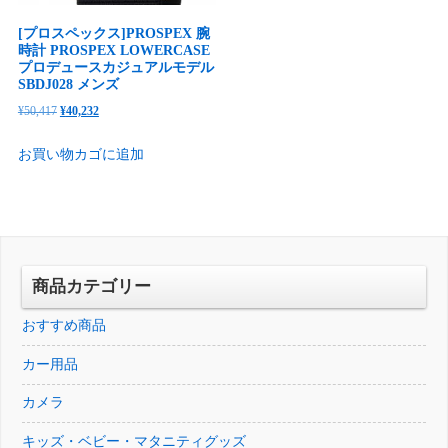
[プロスペックス]PROSPEX 腕
時計 PROSPEX LOWERCASE
プロデュースカジュアルモデル
SBDJ028 メンズ
元
現
¥
50,417
¥
40,232
の
在
お買い物カゴに追加
価
の
格
価
は
格
¥50,417
は
で
¥40,232
し
で
商品カテゴリー
た。
す。
おすすめ商品
カー用品
カメラ
キッズ・ベビー・マタニティグッズ