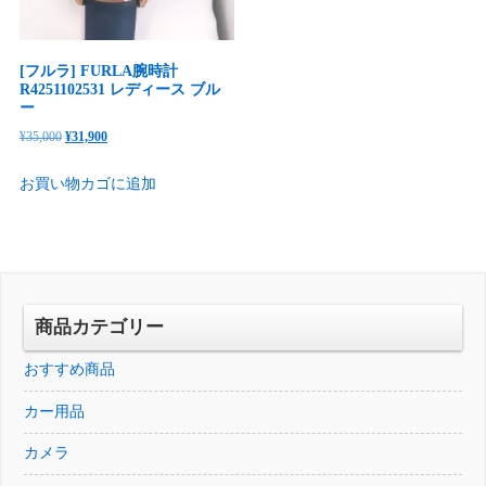
[フルラ] FURLA腕時計
R4251102531 レディース ブル
ー
元
現
¥
35,000
¥
31,900
の
在
お買い物カゴに追加
価
の
格
価
は
格
¥35,000
は
で
¥31,900
し
で
商品カテゴリー
た。
す。
おすすめ商品
カー用品
カメラ