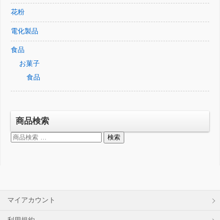
花粉
電化製品
食品
お菓子
食品
商品検索
検
検索
索
対
象:
マイアカウント