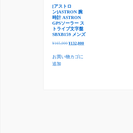
[アストロ
ン]ASTRON 腕
時計 ASTRON
GPSソーラー ス
トライプ文字盤
SBXB159 メンズ
元
現
¥
165,000
¥
132,000
の
在
お買い物カゴに
価
の
追加
格
価
は
格
¥165,000
は
で
¥132,000
し
で
た。
す。