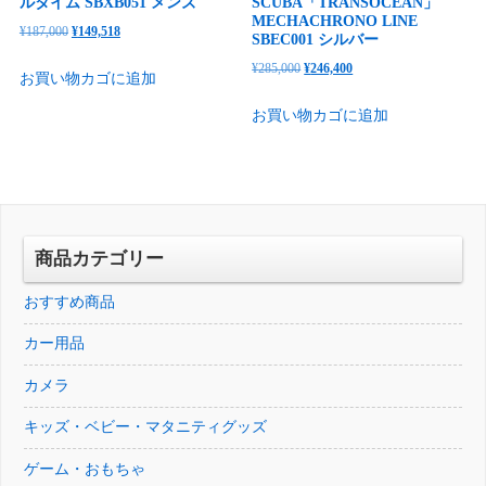
ルタイム SBXB051 メンズ
SCUBA「TRANSOCEAN」
MECHACHRONO LINE
元
現
¥
187,000
¥
149,518
SBEC001 シルバー
の
在
元
現
¥
285,000
¥
246,400
お買い物カゴに追加
価
の
の
在
格
価
お買い物カゴに追加
価
の
は
格
格
価
¥187,000
は
は
格
で
¥149,518
¥285,000
は
し
で
で
¥246,400
た。
す。
し
で
商品カテゴリー
た。
す。
おすすめ商品
カー用品
カメラ
キッズ・ベビー・マタニティグッズ
ゲーム・おもちゃ