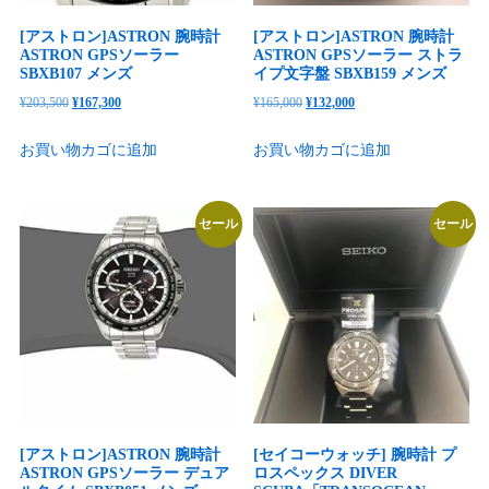
[アストロン]ASTRON 腕時計
[アストロン]ASTRON 腕時計
ASTRON GPSソーラー
ASTRON GPSソーラー ストラ
SBXB107 メンズ
イプ文字盤 SBXB159 メンズ
元
現
元
現
¥
203,500
¥
167,300
¥
165,000
¥
132,000
の
在
の
在
お買い物カゴに追加
お買い物カゴに追加
価
の
価
の
格
価
格
価
は
格
は
格
セール
セール
¥203,500
は
¥165,000
は
で
¥167,300
で
¥132,000
し
で
し
で
た。
す。
た。
す。
[アストロン]ASTRON 腕時計
[セイコーウォッチ] 腕時計 プ
ASTRON GPSソーラー デュア
ロスペックス DIVER