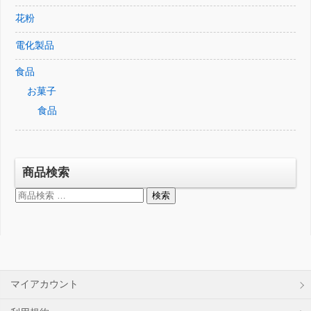
花粉
電化製品
食品
お菓子
食品
商品検索
検
検索
索
対
象:
マイアカウント