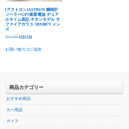
[アストロン]ASTRON 腕時計
ソーラーGPS衛星電波 デュア
ルタイム表記 チタンモデル サ
ファイアガラス SBXB073 メン
ズ
元
現
¥
242,000
¥
193,518
の
在
お買い物カゴに追加
価
の
格
価
は
格
¥242,000
は
で
¥193,518
し
で
商品カテゴリー
た。
す。
おすすめ商品
カー用品
カメラ