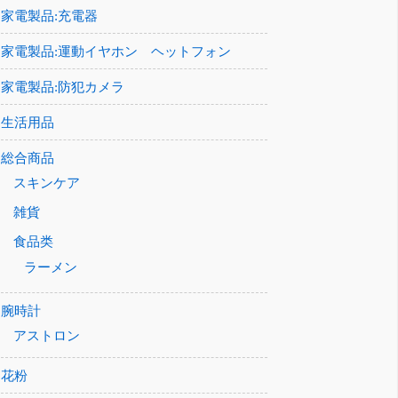
家電製品:充電器
家電製品:運動イヤホン ヘットフォン
家電製品:防犯カメラ
生活用品
総合商品
スキンケア
雑貨
食品类
ラーメン
腕時計
アストロン
花粉