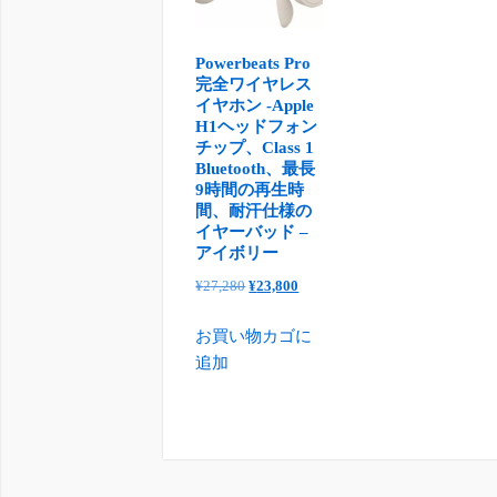
Powerbeats Pro
完全ワイヤレス
イヤホン -Apple
H1ヘッドフォン
チップ、Class 1
Bluetooth、最長
9時間の再生時
間、耐汗仕様の
イヤーバッド –
アイボリー
元
現
¥
27,280
¥
23,800
の
在
お買い物カゴに
価
の
追加
格
価
は
格
¥27,280
は
で
¥23,800
し
で