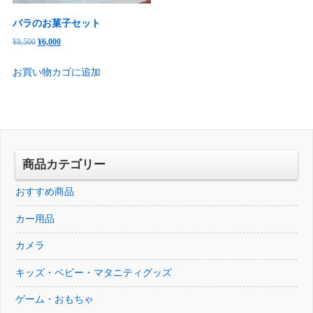
バラのお菓子セット
元
現
¥
8,500
¥
6,000
の
在
お買い物カゴに追加
価
の
格
価
は
格
¥8,500
は
で
¥6,000
し
で
商品カテゴリー
た。
す。
おすすめ商品
カー用品
カメラ
キッズ・ベビー・マタニティグッズ
ゲーム・おもちゃ