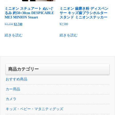
ミニオン スチュアート ぬいぐ
ミニオン 歯磨き粉 ディスペン
るみ 約50×30cm DESPICABLE
サー キッズ歯ブラシホルター
ME3 MINION Stuart
スタンド ミニオンステッカー
元
現
¥
3,259
¥
2,740
¥
2,580
の
在
続きを読む
続きを読む
価
の
格
価
は
格
¥3,259
は
で
¥2,740
し
で
商品カテゴリー
た。
す。
おすすめ商品
カー用品
カメラ
キッズ・ベビー・マタニティグッズ