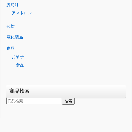
腕時計
アストロン
花粉
電化製品
食品
お菓子
食品
商品検索
検
検索
索
対
象: