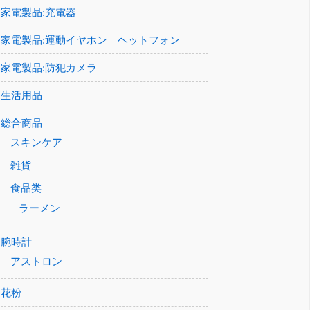
家電製品:充電器
家電製品:運動イヤホン ヘットフォン
家電製品:防犯カメラ
生活用品
総合商品
スキンケア
雑貨
食品类
ラーメン
腕時計
アストロン
花粉