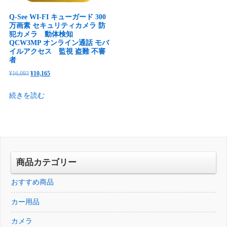
Q-See WI-FI キューガード 300
万画素 セキュリティカメラ 防
犯カメラ 動体検知
QCW3MP オンライン通話 モバ
イルアクセス 監視 盗難 不審
者
元
現
¥
16,093
¥
10,165
の
在
続きを読む
価
の
格
価
は
格
¥16,093
は
で
¥10,165
し
で
商品カテゴリー
た。
す。
おすすめ商品
カー用品
カメラ