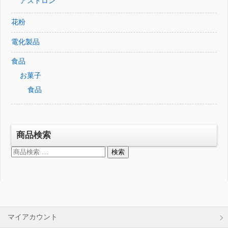
アストロン
花粉
電化製品
食品
お菓子
食品
商品検索
検
検索
索
対
象:
マイアカウント