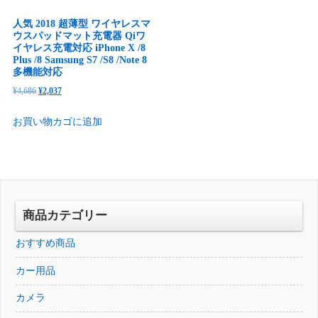
人気 2018 超薄型 ワイヤレスマ
ウスパッドマット充電器 Qiワ
イヤレス充電対応 iPhone X /8
Plus /8 Samsung S7 /S8 /Note 8
多機能対応
元
現
¥
4,686
¥
2,037
の
在
お買い物カゴに追加
価
の
格
価
は
格
¥4,686
は
で
¥2,037
し
で
商品カテゴリー
た。
す。
おすすめ商品
カー用品
カメラ