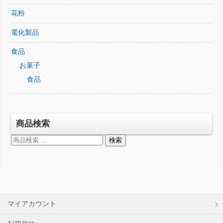
花粉
電化製品
食品
お菓子
食品
商品検索
検
検索
索
対
象:
マイアカウント