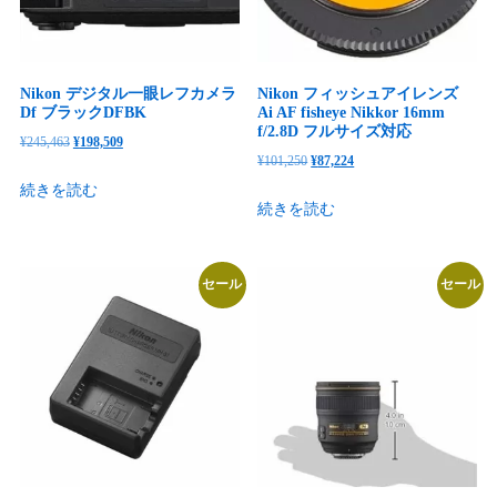
Nikon デジタル一眼レフカメラ
Nikon フィッシュアイレンズ
Df ブラックDFBK
Ai AF fisheye Nikkor 16mm
f/2.8D フルサイズ対応
元
現
¥
245,463
¥
198,509
元
現
¥
101,250
¥
87,224
の
在
の
在
続きを読む
価
の
続きを読む
価
の
格
価
格
価
は
格
は
格
¥245,463
は
セール
セール
¥101,250
は
で
¥198,509
で
¥87,224
し
で
し
で
た。
す。
た。
す。