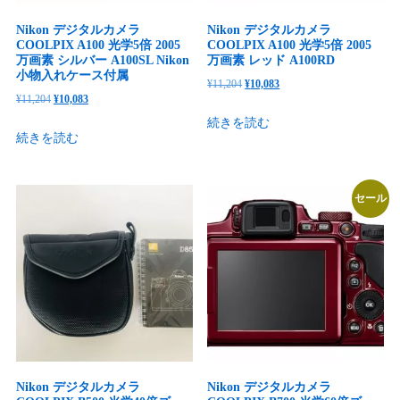
Nikon デジタルカメラ
Nikon デジタルカメラ
COOLPIX A100 光学5倍 2005
COOLPIX A100 光学5倍 2005
万画素 シルバー A100SL Nikon
万画素 レッド A100RD
小物入れケース付属
元
現
¥
11,204
¥
10,083
元
現
¥
11,204
¥
10,083
の
在
の
在
続きを読む
価
の
続きを読む
価
の
格
価
格
価
は
格
は
格
¥11,204
は
セール
¥11,204
は
で
¥10,083
で
¥10,083
し
で
し
で
た。
す。
た。
す。
Nikon デジタルカメラ
Nikon デジタルカメラ