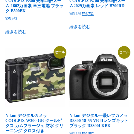
COOLPIX B500 光学40倍ズー
COOLPIX B700 光学60倍ズー
ム 1602万画素 単三電池 ブラッ
ム2029万画素 レッド B700RD
ク B500BK
元
現
¥
65,186
¥
56,732
¥
25,463
の
在
続きを読む
価
の
続きを読む
格
価
は
格
¥65,186
は
セール
セール
で
¥56,732
し
で
た。
す。
Nikon デジタルカメラ
Nikon デジタル一眼レフカメラ
COOLPIX W300 GR クールピ
D3300 18-55 VR IIレンズキット
クス カムフラージュ 防水 クリ
ブラック D3300LKBK
ーニング クロス付き
元
現
¥
63,148
¥
60,887