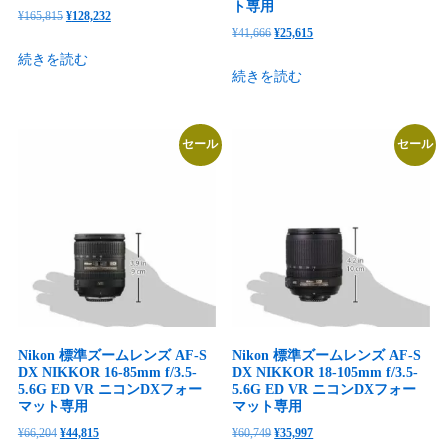
ト専用
元
現
¥
165,815
¥
128,232
元
現
¥
41,666
¥
25,615
の
在
の
在
続きを読む
価
の
続きを読む
価
の
格
価
格
価
は
格
は
格
¥165,815
は
セール
セール
¥41,666
は
で
¥128,232
で
¥25,615
し
で
し
で
た。
す。
た。
す。
Nikon 標準ズームレンズ AF-S
Nikon 標準ズームレンズ AF-S
DX NIKKOR 16-85mm f/3.5-
DX NIKKOR 18-105mm f/3.5-
5.6G ED VR ニコンDXフォー
5.6G ED VR ニコンDXフォー
マット専用
マット専用
元
現
元
現
¥
66,204
¥
44,815
¥
60,749
¥
35,997