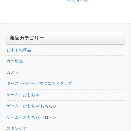
価
の
は
格
格
価
¥69,751
は
は
格
で
¥59,276
¥6,926
は
し
で
で
¥4,461
た。
す。
し
で
商品カテゴリー
た。
す。
おすすめ商品
カー用品
カメラ
キッズ・ベビー・マタニティグッズ
ゲーム・おもちゃ
ゲーム・おもちゃ:おもちゃ
ゲーム・おもちゃ:ドローン
スキンケア