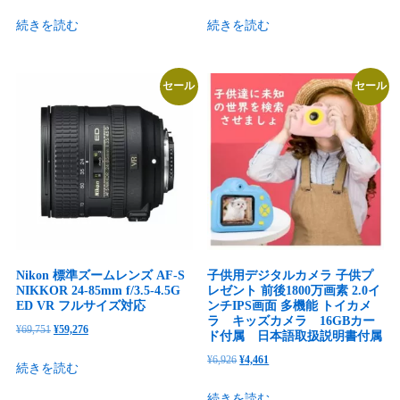
の
在
の
在
続きを読む
続きを読む
価
の
価
の
格
価
格
価
は
格
は
格
セール
セール
¥66,204
は
¥60,749
は
で
¥44,815
で
¥35,997
し
で
し
で
た。
す。
た。
す。
Nikon 標準ズームレンズ AF-S
子供用デジタルカメラ 子供プ
NIKKOR 24-85mm f/3.5-4.5G
レゼント 前後1800万画素 2.0イ
ED VR フルサイズ対応
ンチIPS画面 多機能 トイカメ
ラ キッズカメラ 16GBカー
元
現
¥
69,751
¥
59,276
ド付属 日本語取扱説明書付属
の
在
元
現
¥
6,926
¥
4,461
続きを読む
価
の
の
在
格
価
続きを読む