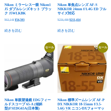
Nikon ミラーレス一眼 Nikon1
Nikon 単焦点レンズ AF-S
J5 ダブルレンズキット ブラッ
NIKKOR 24mm f/1.4G ED フル
ク J5WLKBK
サイズ対応
元
現
元
現
¥
63,148
¥
54,593
¥
256,499
¥
211,414
の
在
の
在
続きを読む
続きを読む
価
の
価
の
格
価
格
価
は
格
は
格
セール
セール
¥63,148
は
¥256,499
は
で
¥54,593
で
¥211,414
し
で
し
で
た。
す。
た。
す。
Nikon 単眼望遠鏡 EDGフィー
Nikon 標準ズームレンズ AF-P
ルドスコープ 65-A (傾斜
DX NIKKOR 18-55mm f/3.5-
型)FSEDG65A(日本製)
5.6G VR ニコンDXフォーマッ