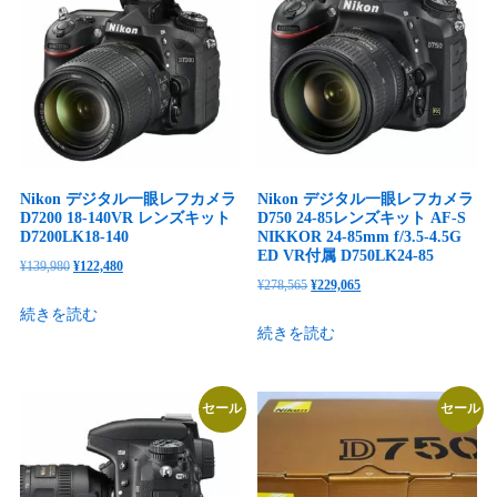
し
で
し
で
た。
す。
た。
す。
Nikon デジタル一眼レフカメラ
Nikon デジタル一眼レフカメラ
D7200 18-140VR レンズキット
D750 24-85レンズキット AF-S
D7200LK18-140
NIKKOR 24-85mm f/3.5-4.5G
ED VR付属 D750LK24-85
元
現
¥
139,980
¥
122,480
元
現
¥
278,565
¥
229,065
の
在
の
在
続きを読む
価
の
続きを読む
価
の
格
価
格
価
は
格
は
格
¥139,980
は
セール
セール
¥278,565
は
で
¥122,480
で
¥229,065
し
で
し
で
た。
す。