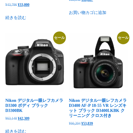
元
現
¥
43,796
¥
33,000
の
在
の
在
お買い物カゴに追加
価
の
続きを読む
価
の
格
価
格
価
は
格
は
格
¥63,148
は
セール
セール
¥43,796
は
で
¥60,887
で
¥33,000
し
で
し
で
た。
す。
た。
す。
Nikon デジタル一眼レフカメラ
Nikon デジタル一眼レフカメラ
D3300 ボディ ブラック
D3400 AF-P 18-55 VR レンズキ
D3300BK
ット ブラック D3400LKBK ク
リーニング クロス付き
元
現
¥
63,148
¥
42,309
元
現
¥
66,204
¥
53,839
の
在
の
在
続きを読む
価
の