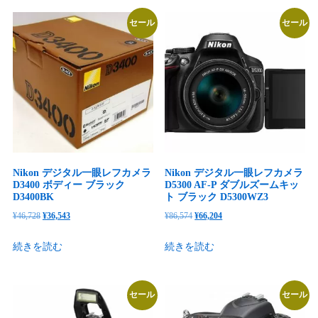
は
格
¥90,648
は
セール
セール
¥76,389
は
で
¥78,630
で
¥67,269
し
で
し
で
た。
す。
た。
す。
Nikon デジタル一眼レフカメラ
Nikon デジタル一眼レフカメラ
D3400 ボディー ブラック
D5300 AF-P ダブルズームキッ
D3400BK
ト ブラック D5300WZ3
元
現
元
現
¥
46,728
¥
36,543
¥
86,574
¥
66,204
の
在
の
在
続きを読む
続きを読む
価
の
価
の
格
価
格
価
は
格
は
格
セール
セール
¥46,728
は
¥86,574
は
で
¥36,543
で
¥66,204