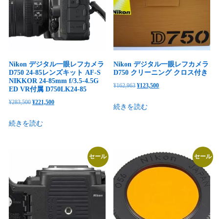
た。
す。
Nikon デジタル一眼レフカメラ
Nikon デジタル一眼レフカメラ
D750 24-85レンズキット AF-S
D750 クリーニング クロス付き
NIKKOR 24-85mm f/3.5-4.5G
元
現
¥
162,963
¥
123,500
ED VR付属 D750LK24-85
の
在
元
現
¥
283,500
¥
221,500
続きを読む
価
の
の
在
格
価
続きを読む
価
の
は
格
格
価
¥162,963
は
は
格
で
¥123,500
セール
セール
¥283,500
は
し
で
で
¥221,500
た。
す。
し
で
た。
す。