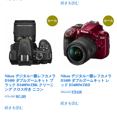
続きを読む
価
の
格
価
格
価
は
格
は
格
¥63,148
は
セール
セール
¥66,204
は
で
¥42,309
で
¥53,839
し
で
し
で
た。
す。
た。
す。
Nikon デジタル一眼レフカメラ
Nikon デジタル一眼レフカメラ
D3400 ダブルズームキット ブ
D3400 ダブルズームキット レ
ラック D3400WZBK クリーニ
ッド D3400WZRD
ング クロス付き ニコン
元
現
¥
90,648
¥
78,630
元
現
¥
76,389
¥
67,269
の
在
の
在
続きを読む
価
の
続きを読む
価
の
格
価
格
価
は
格