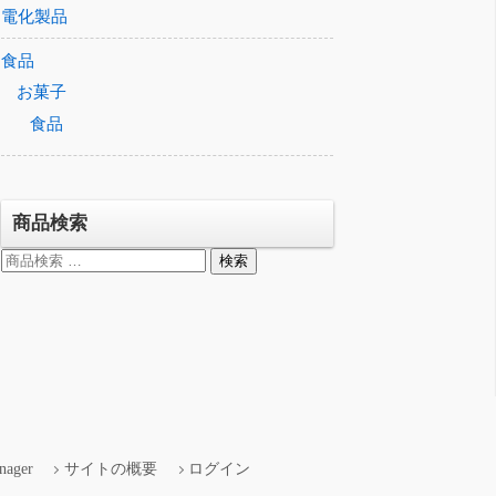
電化製品
食品
お菓子
食品
商品検索
検
検索
索
対
象:
nager
サイトの概要
ログイン