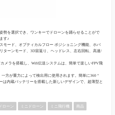
姿勢を選択でき、ワンキーでドローンを踊らせることがで
ます♪
ダンスモード、オプティカルフロー ポジショニング機能、ホバ
リターンモード、3D宙返り、ヘッドレス、左右回転、高速/
0p FPVカメラを搭載し、Wifi伝送システムは、簡単で楽しいFPV飛
一方が重力によって検出用に使用されます。簡単に360 °
ターは内蔵バッテリーを搭載した新しいデザインで、超薄型と
ドローン
ミニドローン
ミニ飛行機
商品