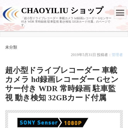
CHAOYILIU ショップ
「超小型ドライブレコーダー 車載カメラ hd録画レコーダー Gセンサー
付き WDR 常時録画 駐車監視 動き検知 32GBカード付属」のページで
す。
未分類
2019年5月31日
投稿者：
管理者
超小型ドライブレコーダー 車載
カメラ hd録画レコーダー Gセン
サー付き WDR 常時録画 駐車監
視 動き検知 32GBカード付属