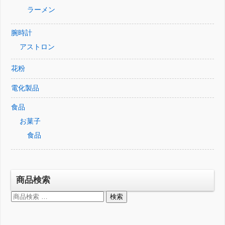
ラーメン
腕時計
アストロン
花粉
電化製品
食品
お菓子
食品
商品検索
検
検索
索
対