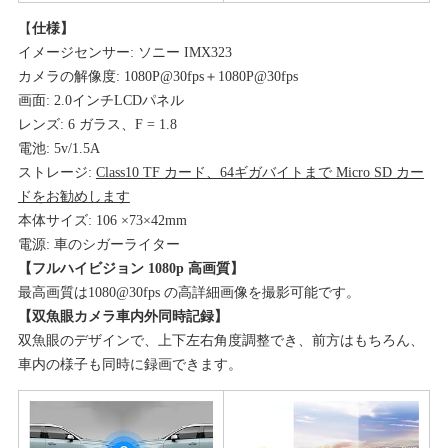
【
仕様】
イメージセンサー: ソニー IMX323
カメラの解像度: 1080P@30fps＋1080P@30fps
画面: 2.0インチLCDパネル
レンズ: 6 ガラス、F = 1.8
電池: 5v/1.5A
ストレージ:
Class10 TF カード、64ギガバイトまで Micro SD カー
ドをお勧めします
本体サイズ: 106 ×73×42mm
電源: 車のシガーライター
【フルハイビジョン 1080p 高画質】
最高画質は1080@30fps の高詳細画像を撮影可能です。
【双魚眼カメラ車内外同時記録】
双魚眼のデザインで、上下左右角度調整でき、前方はもちろん、
車内の様子も同時に録画できます。