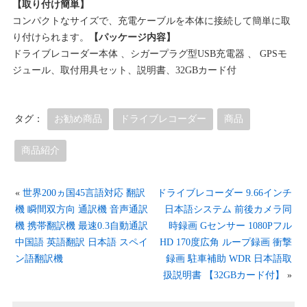
【取り付け簡単】
コンパクトなサイズで、充電ケーブルを本体に接続して簡単に取
り付けられます。
【パッケージ内容】
ドライブレコーダー本体 、シガープラグ型USB充電器 、 GPSモ
ジュール、取付用具セット、説明書、32GBカード付
タグ：
お勧め商品
ドライブレコーダー
商品
商品紹介
«
世界200ヵ国45言語対応 翻訳
ドライブレコーダー 9.66インチ
機 瞬間双方向 通訳機 音声通訳
日本語システム 前後カメラ同
機 携帯翻訳機 最速0.3自動通訳
時録画 Gセンサー 1080Pフル
中国語 英語翻訳 日本語 スペイ
HD 170度広角 ループ録画 衝撃
ン語翻訳機
録画 駐車補助 WDR 日本語取
扱説明書 【32GBカード付】
»